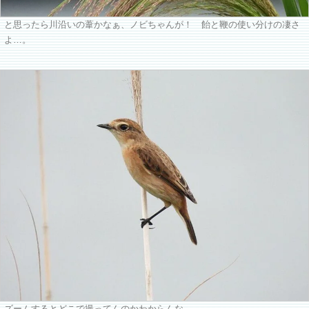
と思ったら川沿いの葦かなぁ、ノビちゃんが！ 飴と鞭の使い分けの凄さ
よ…。