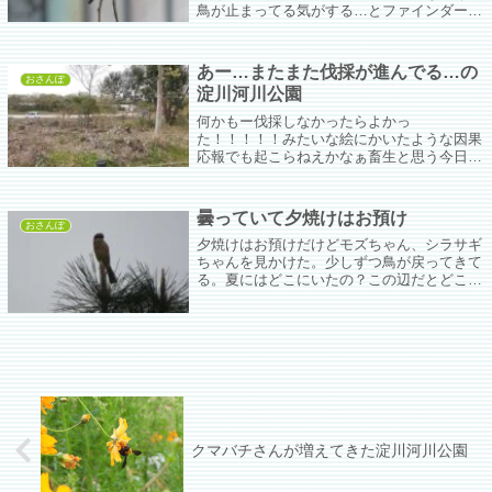
鳥が止まってる気がする…とファインダーを
覗いて確認したらベニマシコちゃん♡
あー…またまた伐採が進んでる…の
おさんぽ
淀川河川公園
何かもー伐採しなかったらよかっ
た！！！！！みたいな絵にかいたような因果
応報でも起こらねえかなぁ畜生と思う今日こ
の頃、こっちに来なきゃいいのにまた来てし
まった。
曇っていて夕焼けはお預け
おさんぽ
夕焼けはお預けだけどモズちゃん、シラサギ
ちゃんを見かけた。少しずつ鳥が戻ってきて
る。夏にはどこにいたの？この辺だとどこに
いても暑さから逃れられないと思うけど…。
クマバチさんが増えてきた淀川河川公園