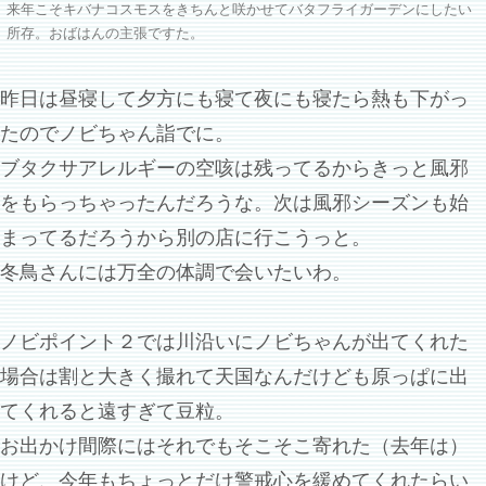
来年こそキバナコスモスをきちんと咲かせてバタフライガーデンにしたい
所存。おばはんの主張ですた。
昨日は昼寝して夕方にも寝て夜にも寝たら熱も下がっ
たのでノビちゃん詣でに。
ブタクサアレルギーの空咳は残ってるからきっと風邪
をもらっちゃったんだろうな。次は風邪シーズンも始
まってるだろうから別の店に行こうっと。
冬鳥さんには万全の体調で会いたいわ。
ノビポイント２では川沿いにノビちゃんが出てくれた
場合は割と大きく撮れて天国なんだけども原っぱに出
てくれると遠すぎて豆粒。
お出かけ間際にはそれでもそこそこ寄れた（去年は）
けど、今年もちょっとだけ警戒心を緩めてくれたらい