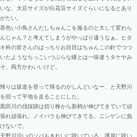
いな。大豆サイズが白花豆サイズぐらいになるとあり
がたい。
茶色い小鳥さんだしちゅんこを撮るのと大して変わら
んじゃん？と考えてしまうがやっぱり違うなぁ。ヒタ
キ科の皆さんのぱっちりお目目はちゅんこの針でつつ
いたようなちっこいつぶらな瞳とは一味違うタケヤみ
そ。両方かわいいけど。
帰りは坂道を登って帰るのがしんどいなー、と天野川
を回って平地を走ることにした。
黒田川の伐採跡は切り株から新梢が伸びてきていて頑
張れ頑張れ。ノイバラも伸びてきてる。ニンゲンに負
けないで。
天野川沿いのソバもきれいに咲いている。護岸に咲い