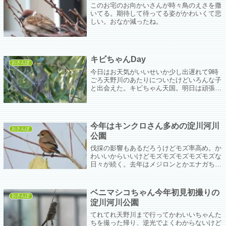
このお宅のお向かいさんが時々鳥のえさを撒
いてる。期待して待ってる姿がかわいくて悲
しい。おなか減ったね。
キビちゃんDay
おさんぽ
今日はお天気がいいせいか少し出遅れて9時
ごろ天野川のあたりについたけどいろんな子
と出会えた。キビちゃん天国。明日は頑張っ
て30分早く出かけられるかな？
今年はキンクロさん多めの淀川河川
おさんぽ
公園
伐採の影響もあるだろうけどモズ率高め。か
わいいからいいけどモズモズモズモズモズな
日々が続く。去年はメジロンとかエナガちゃ
んとかバラエティに富んでいたんだけど。
ベニマシコちゃん今年初見初撮りの
おさんぽ
淀川河川公園
てれてれ天野川まで行ってかわいいちゃんた
ちを撮った帰り、逆光でよくわからないけど