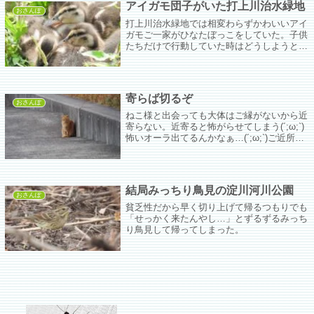
アイガモ団子がいた打上川治水緑地
おさんぽ
打上川治水緑地では相変わらずかわいいアイ
ガモご一家がひなたぼっこをしていた。子供
たちだけで行動していた時はどうしようと血
の気が引いたけど最近は、たぶん、オカーチ
ャンはずっと一緒のはず。
寄らば切るぞ
おさんぽ
ねこ様と出会っても大体はご縁がないから近
寄らない。近寄ると怖がらせてしまう(´;ω;`)
怖いオーラ出てるんかなぁ…(´;ω;`)ご近所さ
んはねこ様を見てもどうしたらわからなくて
ちょっと怖い派なのだそうだが警戒されない
らしい。世の中不公平だ(´;ω;`)
結局みっちり鳥見の淀川河川公園
おさんぽ
貧乏性だから早く切り上げて帰るつもりでも
「せっかく来たんやし…」とずるずるみっち
り鳥見して帰ってしまった。