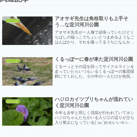
アオサギ先生は角栓取りも上手そ
おさんぽ
う…な淀川河川公園
アオサギ先生が一人堰で頑張っていたけどく
ちばしの端っこでちょいとつまめるようなご
はんばかり。それを撮ってるうちになんか既
視感を覚えたのだがこれって…角栓抜き動画
だよねえｗ一日に一回は見てしまうわ。天野
川でも見られるとはｗ
くるっぽーに春が来た淀川河川公園
おさんぽ
ぐるーっとその辺を回ってサイクルラインを
走っていたらいつもいるくるっぽーの集団採
餌にでくわした。その中の一人だけが色気づ
いてなかなか大変なお姿になって女の子を追
いかけまわしてた。思いが通じないって悲し
いねw
ハジロカイツブリちゃんが流れてい
おさんぽ
く淀川河川公園
今年も去年と同じく伐採が行われていてホシ
ハジロちゃんたちがいる入り江の辺りが立ち
入り禁止になっている(´;ω;`)かわいいホシハ
ジロの女の子を写す機会が少なくなっちゃっ
た。