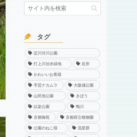
タグ
淀川河川公園
打上川治水緑地
近所
かわいいお客様
手芸ナカムラ
大阪城公園
山田池公園
きぼう
以楽公園
鴨川
京都御苑
京都府立植物園
公園のねこ様
流星群