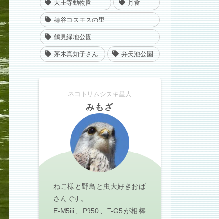
天王寺動物園
月食
穂谷コスモスの里
鶴見緑地公園
茅木真知子さん
弁天池公園
ネコトリムシスキ星人
みもざ
ねこ様と野鳥と虫大好きおば
さんです。
E-M5iii、P950、T-G5が相棒