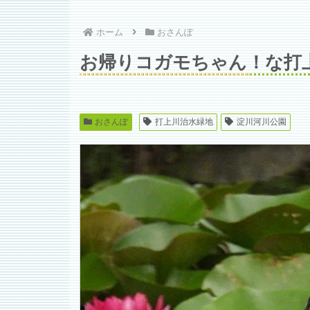
ホーム
おさんぽ
お帰りコガモちゃん！な打
おさんぽ
打上川治水緑地
淀川河川公園