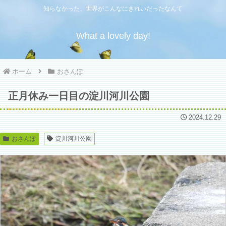
知らなかった、世界がこんなにきれいだったなんて
What a lovely day!
ホーム
おさんぽ
正月休み一日目の淀川河川公園
2024.12.29
おさんぽ
淀川河川公園