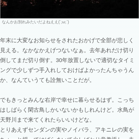
なんかお別れみたいだよねええ(´;ω;`)
年末に大変なお知らせをされたおかげで全部が悲しく
見える。なかなかえげつないなぁ。去年あれだけ切り
倒してまだ切り倒す。30年放置しないで適切なタイミ
ングで少しずつ手入れしておけばよかったんちゃうん
か、なんていうても詮無いことだが。
でもきっとみんな右岸で幸せに暮らせるはず。こっち
はしばらく閑古鳥しかいないかもしれんけど。水鳥が
天野川まで来てくれたらいいけどな。
とりあえずセンダンの実やノイバラ、アキニレの実を