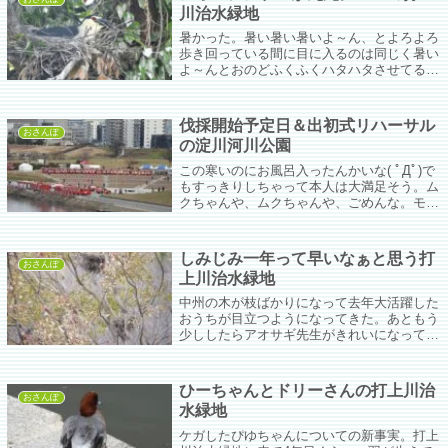
川治水緑地
暑かった。暑い暑い暑いよ～ん、とよろよろ
歩き回っている間に目に入るのは同じく暑い
よ～んとおのどふくふくハタハタさせてるコ
サギちゃん、ゴイちゃん、アオサギ先生。
伐採開始予定日＆出初式リハーサル
おさんぽ
の淀川河川公園
この寒いのにお風呂入ったんかいな( ﾟДﾟ)で
もすっきりしちゃって本人は大満足そう。ム
クちゃんや、ムクちゃんや、ごめんな。モズ
ちゃんは…伐採した方が都合がええねんな
ぁ。なんやろな、出初式でもやるんかなと思
ってたら正解。でも今日はどうもリハー...
しみじみ一年って早いなぁと思う打
おさんぽ
上川治水緑地
中州の木が枝ばかりになって去年大活躍した
おうちが目立つようになってきた。あともう
少ししたらアオサギ先生がきれいになって枝
集めまくり。少し遅れてゴイちゃんとコサギ
ちゃん。楽しみだなぁ。
ひーちゃんとドリーさんの打上川治
おさんぽ
水緑地
ケガしたぴゆちゃんについての新事実。打上