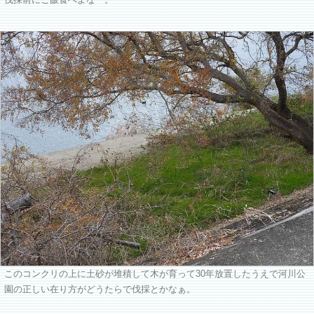
伐採前にご飯食べよなー。
このコンクリの上に土砂が堆積して木が育って30年放置したうえで河川公
園の正しい在り方がどうたらで伐採とかなぁ。