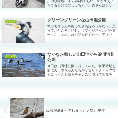
川治水緑地に来て4年目ぐらい。羽が生えて
きても自分でむしっちゃう。奥さんはドリー
さんで見た感じ全然大丈夫なんだけど飛ばな
い。
グリーングリーンな山田池公園
おさんぽ
マガモちゃんを撮ってさあ帰ろうかなぁと思
ってたところ、話しかけてくださったバーダ
ーさんにあれこれお話を伺えた上にアオバト
ポイントに連れてっていただけた。
なかなか難しい山田池から淀川河川
おさんぽ
公園
今日は山田池公園に行ってみた。営巣時期を
前にカワウちゃんたちがかなりアクティブで
ミコちゃんを撮るチャンスに現れて邪魔をす
る。でもまーそれはそれで壮観でいいんだけ
どさ。
伐採が決まってしまった天野川左岸