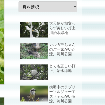
大天使が相変わ
らず美しい打上
川治水緑地
カルガモちゃん
のご一家がいた
淀川河川公園
とても悲しい打
上川治水緑地
換羽中のラブリ
ーソルジャーモ
ズちゃんがいる
淀川河川公園