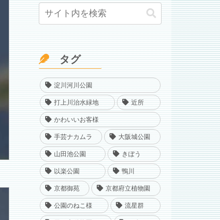
タグ
淀川河川公園
打上川治水緑地
近所
かわいいお客様
手芸ナカムラ
大阪城公園
山田池公園
きぼう
以楽公園
鴨川
京都御苑
京都府立植物園
公園のねこ様
流星群