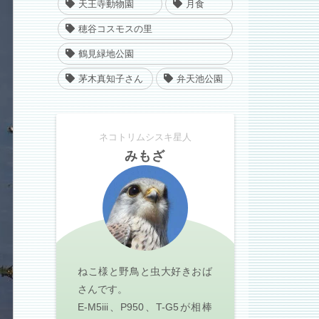
天王寺動物園
月食
穂谷コスモスの里
鶴見緑地公園
茅木真知子さん
弁天池公園
ネコトリムシスキ星人
みもざ
ねこ様と野鳥と虫大好きおば
さんです。
E-M5iii、P950、T-G5が相棒