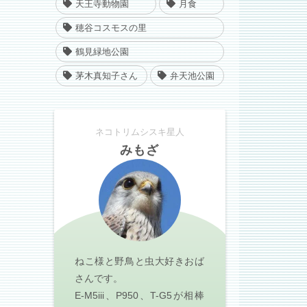
天王寺動物園
月食
穂谷コスモスの里
鶴見緑地公園
茅木真知子さん
弁天池公園
ネコトリムシスキ星人
みもざ
ねこ様と野鳥と虫大好きおば
さんです。
E-M5iii、P950、T-G5が相棒