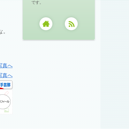
です。
な。