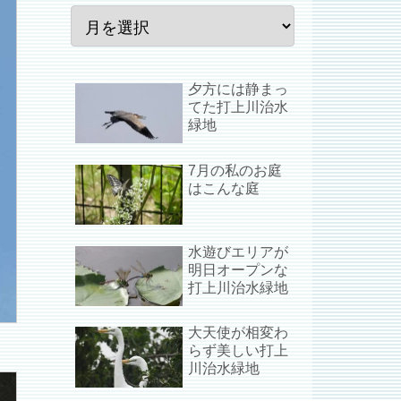
夕方には静まっ
てた打上川治水
緑地
7月の私のお庭
はこんな庭
水遊びエリアが
明日オープンな
打上川治水緑地
大天使が相変わ
らず美しい打上
川治水緑地