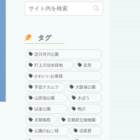
タグ
淀川河川公園
打上川治水緑地
近所
かわいいお客様
手芸ナカムラ
大阪城公園
山田池公園
きぼう
以楽公園
鴨川
京都御苑
京都府立植物園
公園のねこ様
流星群