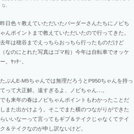
な。
昨日色々教えていただいたバーダーさんたちにノビち
ゃんポイントまで教えていただいたので行ってきた。
去年は穂谷までえっちらおっちら行ったものだけど
（なのにとれた写真はゴマ粒）今年は自転車でオッケ
ー。ﾔｯﾀｰ。
たぶんE-M5ちゃんでは無理だろうとP950ちゃんを持っ
てって大正解。遠すぎるよ、ノビちゃん…。
でも来年の春はノビちゃんポイントもわかったことだ
しまた出かけよう。そこでまた横のつながりができた
らいいなーって言ってもギブ＆テイクじゃなくてテイ
ク＆テイクなのが申し訳ないけど。