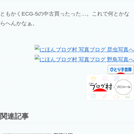
ともかくECG-5の中古買ったった…。これで何とかな
らへんかなぁ。
関連記事