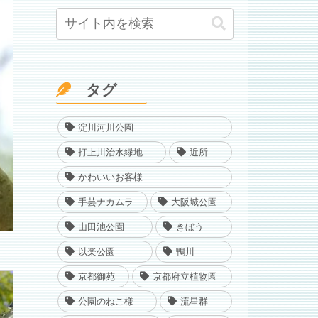
タグ
淀川河川公園
打上川治水緑地
近所
かわいいお客様
手芸ナカムラ
大阪城公園
山田池公園
きぼう
以楽公園
鴨川
京都御苑
京都府立植物園
公園のねこ様
流星群