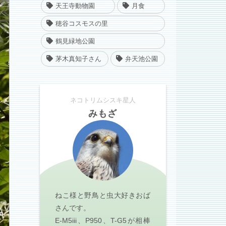
天王寺動物園
月食
穂谷コスモスの里
鶴見緑地公園
茅木真知子さん
弁天池公園
ネコトリムシスキ星人
みもざ
ねこ様と野鳥と虫大好きおば
さんです。
E-M5iii、P950、T-G5が相棒