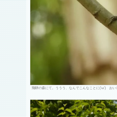
飛騨の森にて。ううう、なんでこんなことに(‘ω’) お