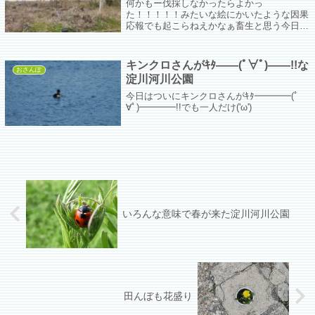
何かもー伐採しなかったらよかっ
た！！！！！みたいな絵にかいたような因果
応報でも起こらねえかなぁ畜生と思う今日こ
の頃、こっちに来なきゃいいのにまた来てし
まった。
キンクロさんがｷﾀ――(ﾟ∀ﾟ)――!!な
おさんぽ
淀川河川公園
今日はついにキンクロさんがｷﾀ━━━━(ﾟ
∀ﾟ)━━━━!!でも一人だけ('ω')
いろんな意味で春が来た淀川河川公園
田んぼも花盛り