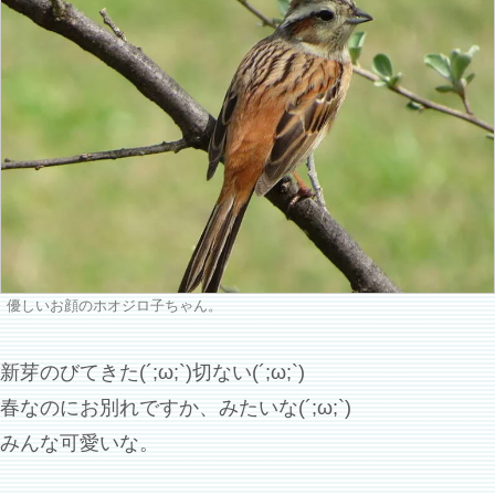
優しいお顔のホオジロ子ちゃん。
新芽のびてきた(´;ω;`)切ない(´;ω;`)
春なのにお別れですか、みたいな(´;ω;`)
みんな可愛いな。