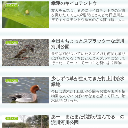
幸運のキイロテントウ
おさんぽ
友人を元気づけるのにキイロテントウの写真
を撮りたくてこの2週間ほとんど毎日淀川左
岸でキイロテントウ探索のさんぽ（嘘。大阪
城公園にも長居植物園にも行きましたでやん
す）をしていてようやく今日写真に収めるこ
とができた。でもググったら見ただけじゃな
んもないみたいな(´;ω;`)
今日もちょっとスプラッターな淀川
おさんぽ
河川公園
最初は羽がついていたスズメガも何度も放り
投げられてるうちにどんどんダルマになって
行った。てーい！てーい！と勢いよく獲物を
投げるスズメちゃん。おいしかったかな？
少しずつ草が生えてきた打上川治水
おさんぽ
緑地
今日は週末だし山田池公園もお城も御所も植
物園も人でいっぱいかなぁと思って打上川治
水緑地に行った。
あー…またまた伐採が進んでる…の
おさんぽ
淀川河川公園