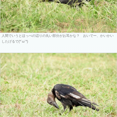
人間でいうとほっぺの辺りの丸い部分がお耳かな？ おいでー、かいかい
したげるで(*´ω`*)