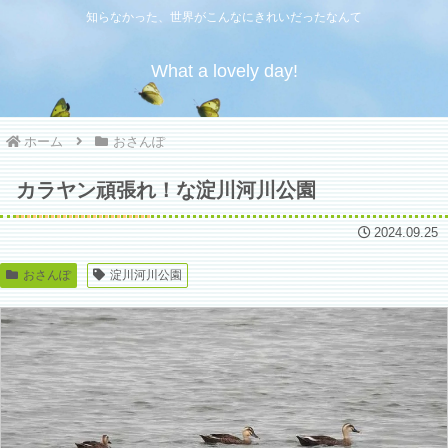
知らなかった、世界がこんなにきれいだったなんて
What a lovely day!
ホーム
おさんぽ
カラヤン頑張れ！な淀川河川公園
2024.09.25
おさんぽ
淀川河川公園