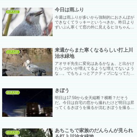
今日は雨ふり
おさんぽ
今週は雨ふりが多いから強制的におさんぽが
できなくてラッキーというべきか。昨日より
ずいぶん寒くて窓の外に見えるヒヨちゃんが
真ん丸の(･ε･)ﾌﾟｯﾌﾟｸﾌﾟｰ。
来週からまた寒くなるらしい打上川
おさんぽ
治水緑地
アオサギ先生に変化はあるかなぁ、と出かけ
たらつがいが増えてるような増えてないよう
な…。でもちょっとアクティブになってたか
な。
きぼう
おさんぽ
明日は17:59から全天縦断？横断？だそう
だ。今日は自宅の窓から撮れたけど明日は昇
ってくるきぼうを撮るか沈むきぼうを撮るか
なやむなー。
あちこちで家族のだんらんが見られ
おさんぽ
る打上川治水緑地