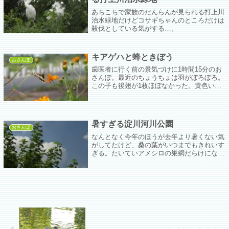
あちこちで家族のだんらんが見られる打上川
治水緑地だけどコサギちゃんのところだけは
殺伐としている気がする…。
キアゲハと蜂ときぼう
おさんぽ
歯医者に行く前の景気づけに1時間15分のお
さんぽ。最近のちょうちょは羽がぼろぼろ。
この子も後翅が1枚ほぼなかった。黄色いの
はセイタカアワダチソウ？蜂のおケツかわい
いな。今日のきぼうは見え始めの位置にカメ
ラを向けていたがシャッタースピード2.5秒
では全然写ってないように見えて慌てて向き
暑すぎる淀川河川公園
を変えたが結構写ってた(´・ω・`)
おさんぽ
なんとなく今年のほうが去年より暑くない気
がしてたけど、桑の葉がいつまでもきれいす
ぎる。たいていアメシロの巣網だらけになっ
てるのにピカピカ。