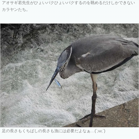
アオサギ若先生がひょいパクひょいパクするのを眺めるだけしかできない
カラヤンたち。
足の長さもくちばしの長さも漁には必要だよなぁ…(´;ω;`)