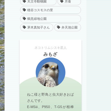
天王寺動物園
月食
穂谷コスモスの里
鶴見緑地公園
茅木真知子さん
弁天池公園
ネコトリムシスキ星人
みもざ
ねこ様と野鳥と虫大好きおば
さんです。
E-M5iii、P950、T-G5が相棒