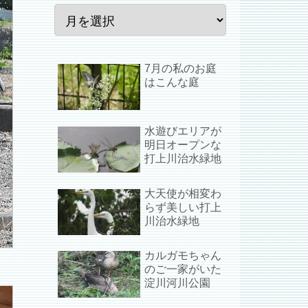
7月の私のお庭
はこんな庭
水遊びエリアが
明日オープンな
打上川治水緑地
大天使が相変わ
らず美しい打上
川治水緑地
カルガモちゃん
のご一家がいた
淀川河川公園