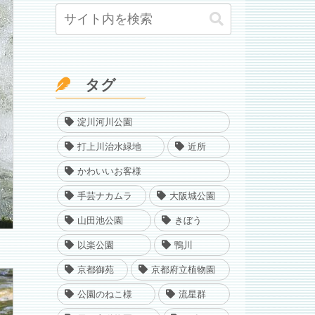
タグ
淀川河川公園
打上川治水緑地
近所
かわいいお客様
手芸ナカムラ
大阪城公園
山田池公園
きぼう
以楽公園
鴨川
京都御苑
京都府立植物園
公園のねこ様
流星群