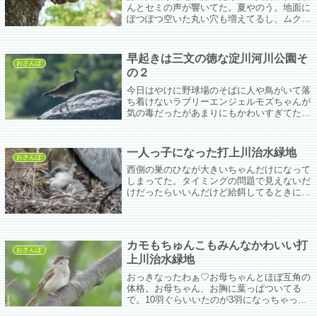
んとセミの声が響いてた。夏やのう。地面に
ぽつぽつ空いた丸い穴も増えてるし、ムクち
ゃんもうろうろしてる。昨日帰ってからセミ
ちゃんの羽化不全率ってなんぼぐらい？と聞
いてみたら驚愕の60％、と。半分以上やん
早起きは三文の徳な淀川河川公園そ
け。
おさんぽ
の２
今日はやけに野球場のそばに人や鳥がいて落
ち着けないラブリーエンジェルモズちゃんが
気の毒だったがあまりにもかわいすぎてたく
さん写真を撮ってしまった。
一人っ子になった打上川治水緑地
おさんぽ
西側の巣のひなが大きいちゃんだけになって
しまってた。タイミングの問題で見えないだ
けだったらいいんだけど給餌してるときに小
さなくちばしが一つしか見えない。
カモもちゅんこもみんなかわいい打
おさんぽ
上川治水緑地
おっきなったわぁ♡お母ちゃんとほぼ互角の
体格。お母ちゃん、お胸に葉っぱついてる
で。10羽ぐらいいたのが3羽になっちゃって
ハードな子育て生活お疲れさまでした。あ、