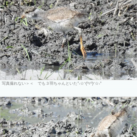
写真撮れない＞＜ でも３羽ちゃんといた°˖☆◝(⁰▿⁰)◜☆˖°