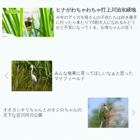
ちゅんこ。お母ちゃんとギシギシを食べて
る。おいちいね、おいちいね。ああ、ようや
ヒナがわちゃわちゃ打上川治水緑地
く...
おさんぽ
今年のアイガモ母さんの子供たちは好き勝手
に行ったり来たりで5割大人になれるかどう
かと不安になってくる。お母ちゃんの言うこ
とちゃんと聞くんやで…。
みんな無事に育ってほしいなぁと思った
マイフィールド
オオヨシキリちゃんとホオジロちゃんの
天下な淀川河川公園