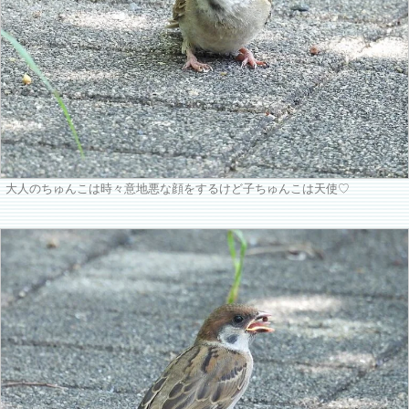
大人のちゅんこは時々意地悪な顔をするけど子ちゅんこは天使♡