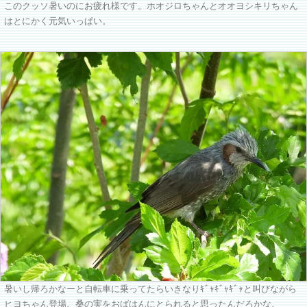
このクッソ暑いのにお疲れ様です。ホオジロちゃんとオオヨシキリちゃん
はとにかく元気いっぱい。
暑いし帰ろかなーと自転車に乗ってたらいきなりｷﾞｬｷﾞｬｷﾞｬと叫びながら
ヒヨちゃん登場。桑の実をおばはんにとられると思ったんだろかな。