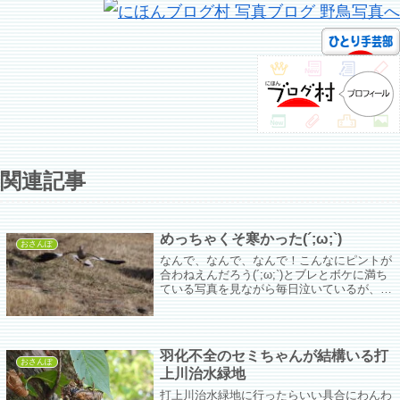
関連記事
めっちゃくそ寒かった(´;ω;`)
おさんぽ
なんで、なんで、なんで！こんなにピントが
合わねえんだろう(´;ω;`)とブレとボケに満ち
ている写真を見ながら毎日泣いているが、そ
もそもレンズのテレ側でピントを合わせよう
としてもレンズが揺れに揺れていることを本
日自覚した(´;ω;`)
羽化不全のセミちゃんが結構いる打
おさんぽ
上川治水緑地
打上川治水緑地に行ったらいい具合にわんわ