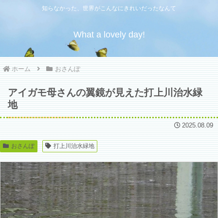
知らなかった、世界がこんなにきれいだったなんて
What a lovely day!
ホーム
おさんぽ
アイガモ母さんの翼鏡が見えた打上川治水緑
地
2025.08.09
おさんぽ
打上川治水緑地