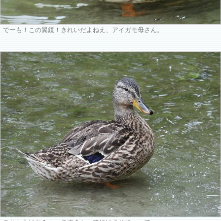
でーも！この翼鏡！きれいだよねえ、アイガモ母さん。