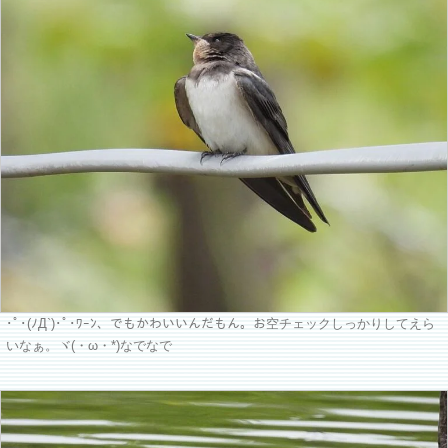
･ﾟ･(ﾉД`)･ﾟ･ﾜｰﾝ、でもかわいいんだもん。お空チェックしっかりしてえら
いなぁ。ヾ(・ω・*)なでなで