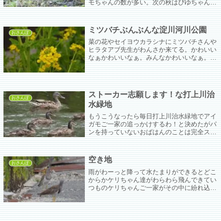
モちゃんの数が多い。次の秋はぴゆちゃんも
そこそこ増えてコガモちゃんが現状維持にな
ればうれしいけどな。
ミツバチぶんぶんな淀川河川公園
おさんぽ
菜の花やセイヨウカラシナにミツバチさんや
ヒラタアブ先生がわんさか来てる。かわいい
なぁかわいいなぁ。みんなかわいいなぁ。待
ちに待った春。鼻はちょっとずるずるだけ
ど。ビラノア飲んでるのにひどい。
ストーカー志願します！な打上川治
おさんぽ
水緑地
もうこうなったら毎日打上川治水緑地でアイ
ガモご一家の追っかけするわ！と決めたがパ
ンを持っていないおばはんのことは完全スル
ーなご一家。パンをくれるおじさんおばさん
にはチャチャチャーっと近寄っていって「パ
ンちょーらい、パンちょーらい」とかわいく
空き地
首を伸ばしやがってあーかわいいなぁ。
おさんぽ
雨がわーっと降って水たまりができるとどこ
からかケリちゃん達がわらわら飛んできてい
つものケリちゃんご一家がその中に紛れ込ん
でわからなくなってしまい、大変困ってい
る。でも最後の3枚は多分いつものケリちゃ
んご一家のはず。いつもの場所だしなぁ。