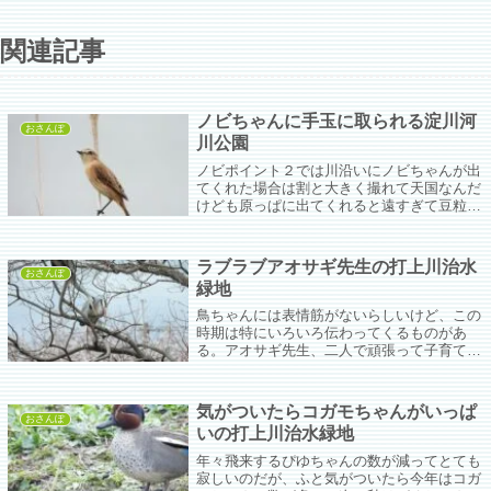
関連記事
ノビちゃんに手玉に取られる淀川河
おさんぽ
川公園
ノビポイント２では川沿いにノビちゃんが出
てくれた場合は割と大きく撮れて天国なんだ
けども原っぱに出てくれると遠すぎて豆粒。
お出かけ間際にはそれでもそこそこ寄れた
（去年は）けど、今年もちょっとだけ警戒心
を緩めてくれたらいいな。大豆サイズが白花
ラブラブアオサギ先生の打上川治水
豆サイズぐらいになるとありがたい。
おさんぽ
緑地
鳥ちゃんには表情筋がないらしいけど、この
時期は特にいろいろ伝わってくるものがあ
る。アオサギ先生、二人で頑張って子育てし
てな。いやもう、こんなに垂れ流しの愛情で
おなか一杯になるわ。
気がついたらコガモちゃんがいっぱ
おさんぽ
いの打上川治水緑地
年々飛来するぴゆちゃんの数が減ってとても
寂しいのだが、ふと気がついたら今年はコガ