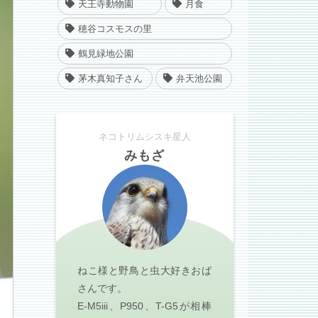
天王寺動物園
月食
穂谷コスモスの里
鶴見緑地公園
茅木真知子さん
弁天池公園
ネコトリムシスキ星人
みもざ
ねこ様と野鳥と虫大好きおば
さんです。
E-M5iii、P950、T-G5が相棒