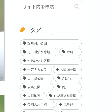
タグ
淀川河川公園
打上川治水緑地
近所
かわいいお客様
手芸ナカムラ
大阪城公園
山田池公園
きぼう
以楽公園
鴨川
京都御苑
京都府立植物園
公園のねこ様
流星群