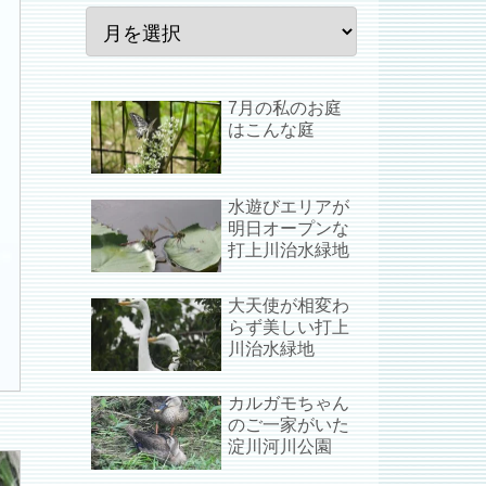
7月の私のお庭
はこんな庭
水遊びエリアが
明日オープンな
打上川治水緑地
大天使が相変わ
らず美しい打上
川治水緑地
カルガモちゃん
のご一家がいた
淀川河川公園