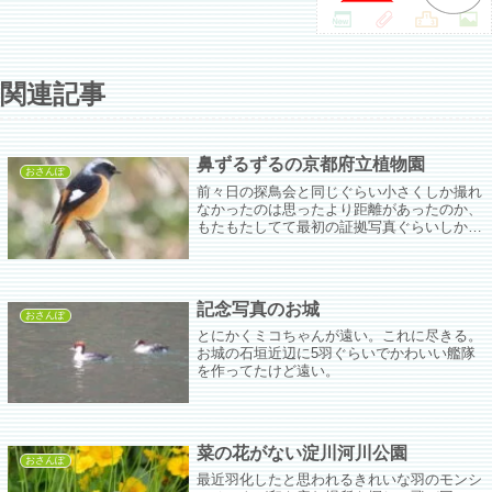
関連記事
鼻ずるずるの京都府立植物園
おさんぽ
前々日の探鳥会と同じぐらい小さくしか撮れ
なかったのは思ったより距離があったのか、
もたもたしてて最初の証拠写真ぐらいしか撮
れなかったからか(´；ω；`)ｳｩｩ小鳥さんがよ
く出てた針葉樹林とか、少し光量が足りなく
なるとP950が恐ろしくピントに迷う。
記念写真のお城
おさんぽ
とにかくミコちゃんが遠い。これに尽きる。
お城の石垣近辺に5羽ぐらいでかわいい艦隊
を作ってたけど遠い。
菜の花がない淀川河川公園
おさんぽ
最近羽化したと思われるきれいな羽のモンシ