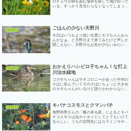
ロチョウが卵を産む場所を探して飛び回って
いる。すっかり見当たらなくなってしまった
けれどこれから何に産み付けるんだろう？
ごはんの少ない天野川
おさんぽ
今日はいつもより低い位置にモズちゃんおら
んかなぁ、と天野川まで来てみたけど声しか
聞こえない。天野川もお魚が少ないみたいで
皆さん手持無沙汰。
おかえりハシビロ子ちゃん！な打上
おさんぽ
川治水緑地
コガモちゃんはサギコロニーがあった中州の
そばに並んでいてそのそばにちょっと大きめ
のカモちゃんがいるけど誰だかわからない。
どーせアイガモちゃんやろ、と適当に撮って
帰ったらハシビロガモちゃんだった( ﾟДﾟ)
キバナコスモスとクマンバチ
おさんぽ
海野和男さんの「蝶の来る庭」によるとキバ
ナコスモスは虫ホイホイとしてとてもいけて
るらしい。うちの玄関先にはカラミンサやキ
ャットニップなどの小さな蝶やヒラタアブ先
生が好きそうなものばかり並んでいるが来年