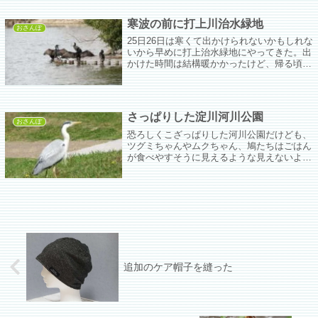
寒波の前に打上川治水緑地
おさんぽ
25日26日は寒くて出かけられないかもしれな
いから早めに打上治水緑地にやってきた。出
かけた時間は結構暖かかったけど、帰る頃は
風が強くなって寒くなり始めてた。今は雪が
降っている。
さっぱりした淀川河川公園
おさんぽ
恐ろしくこざっぱりした河川公園だけども、
ツグミちゃんやムクちゃん、鳩たちはごはん
が食べやすそうに見えるような見えないよう
な。隠れる場所が少なくなっちゃったね。
追加のケア帽子を縫った