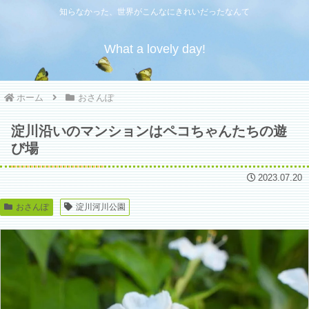
知らなかった、世界がこんなにきれいだったなんて
What a lovely day!
ホーム
おさんぽ
淀川沿いのマンションはペコちゃんたちの遊
び場
2023.07.20
おさんぽ
淀川河川公園