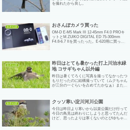
を撮れたから良し。
おさんぽカメラ買った
おさんぽ
OM-D E-M5 Mark III 12-45mm F4.0 PROキ
ットとM.ZUIKO DIGITAL ED 75-300mm
F4.8-6.7 IIを買ったった。E-620用に買った
75－300mmはF4-5.6だからこれに比べると
ちょっと暗いけど手振れ補正で何とかなるも
のかなぁ。
昨日はとても暑かった打上川治水緑
おさんぽ
地 コサギちゃん以外編
昨日は暑くてろくに写真を撮ってなかったつ
もりだったのに結構撮っていて（ムクちゃん
が三分の一ぐらいを占めてたかなぁ）また二
つに分けて更新。
クッソ寒い淀川河川公園
おさんぽ
今日は昨日より寒いから以楽公園だけ行って
今日の鳥見は終わりにしようと思ってたんだ
けど、思ったよりは寒くないのとぴゆちゃん
がかわいすぎてやる気が出てしまい、淀川河
川公園に行ってしまった。