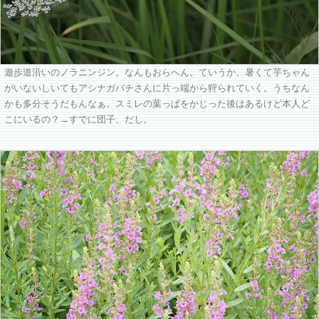
遊歩道沿いのノラニンジン。なんもおらへん。ていうか、暑くて芋ちゃん
がいないしいてもアシナガバチさんに片っ端から狩られていく。うちなん
かも多分そうだもんなぁ。スミレの葉っぱをかじった後はあるけど本人ど
こにいるの？→すでに団子、だし。