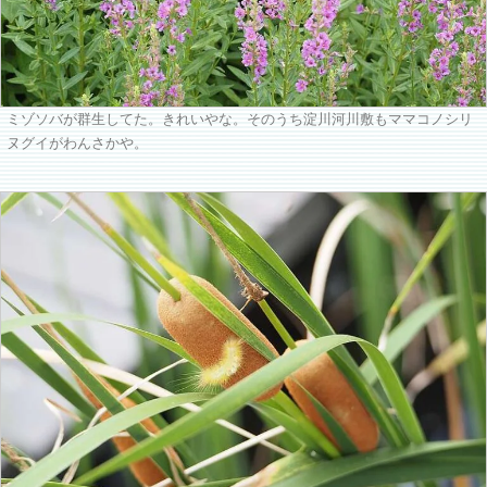
ミゾソバが群生してた。きれいやな。そのうち淀川河川敷もママコノシリ
ヌグイがわんさかや。