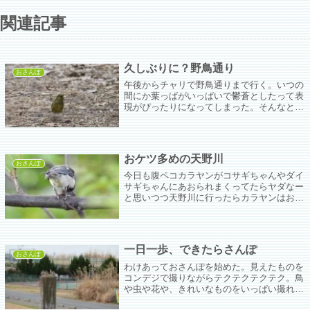
関連記事
久しぶりに？野鳥通り
おさんぽ
午後からチャリで野鳥通りまで行く。いつの
間にか葉っぱがいっぱいで鬱蒼としたって表
現がぴったりになってしまった。そんなとこ
ろでカワラヒワさん出てきてくれても無理で
すぅ(´;ω;`)でも割と涼しくていろんな生き物
に会えたからなかなかナイスな一日。
おケツ多めの天野川
おさんぽ
今日も腹ペコカラヤンがコサギちゃんやダイ
サギちゃんにあおられまくってたらヤダなー
と思いつつ天野川に行ったらカラヤンはおら
ず、魚もあんまりはねてない。サービスデー
は昨日で終わったのかもしれない。
一日一歩、できたらさんぽ
おさんぽ
わけあっておさんぽを始めた。見えたものを
コンデジで撮りながらテクテクテクテク。鳥
や虫や花や、きれいなものをいっぱい撮れた
らいいなぁ。OLYMPUS Tough TG-5と