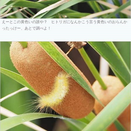
えーとこの黄色いの誰や？ ヒトリガになんかこう言う黄色いのおらんか
ったっけー、あとで調べよ！