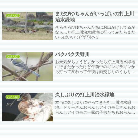
CANON PowerShot SX720 HSが散歩の友。
まだぴゆちゃんがいっぱいの打上川
おさんぽ
治水緑地
そろそろぴゆちゃんたちはお出かけしてるか
なぁ…と打上川治水緑地に行ってみたらまだ
いっぱいいて(*´∀`*)ﾎｯ-３
バクバク天野川
おさんぽ
お天気がちょうどよかったら打上川治水緑地
に行きたかったけど午前中のギンギラギンか
ら打って変わって午後は雨交じりのくもり。
ちっ。ちょうど昨日アップし忘れてたぶんが
あった。よかった。
久しぶりの打上川治水緑地
おさんぽ
本当に久しぶりにやってきた打上川治水緑
地。ドリーさんおらんしアイガモ母さんもお
らんしアイガモご一家の子供たちもおらんし
寂しい寂しい。