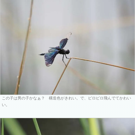
この子は男の子かなぁ？ 構造色がきれい。で、ピロピロ飛んでてかわい
い。