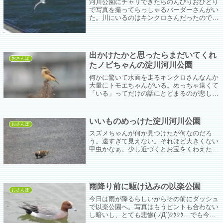
河川公園にチャリできたらのんびりおひとり
で写真を撮ってらっしゃるバーダーさんがい
た。川にいるのはキンクロさんだったので同
志かなぁ、とこちらものんびりキンクロさん
を撮ってふと眼をあげたら目の前に大きな白
い鳥。
出かけたかと思ったらまだいてくれ
おさんぽ
たノビちゃんの淀川河川公園
何かに驚いて水面を走るキンクロさんなんか
大量にトモエちゃんがいる。めっちゃ遠くて
「いる」ってだけの話にとどまるのが悲し
い。おばはんにはジョビ子がいるじゃない
の！ノビちゃんもまだおるで！ トモエちゃ
んが気になって川の方を見たらオオバンちゃ
いいものめっけた淀川河川公園
んが...
おさんぽ
スズメちゃんが何か見つけたが何なのだろ
う。遠すぎて見えない。それほど大きくない
甲虫かなぁ。少し近づくとお宝をくわえたま
ま飛んで行ってしまった。
雨降り前に駆け込みの以楽公園
おさんぽ
今日は雨が降るらしいからその前にダッシュ
で以楽公園へ。写真はもうピントも合わない
し暗いし、とても悲惨( ﾉД`)ｼｸｼｸ…でも今日
は数えたら24羽ぐらいいた。昼間はよそに行