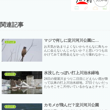
関連記事
マジで何しに淀川河川公園に…
おさんぽ
お天気があまりよくないからそんなに鳥ちゃ
んに会えないんじゃないか？と思いつつも出
かけてみて全然会えなかったり撮れなかった
り＞＜
水没したっぽい打上川治水緑地
おさんぽ
24日の寝屋川まつり二日目にどえらい雨が降
って以来の打上川治水緑地。27日ぐらいだっ
たらそこそこ片付いているかなぁとチャリで
出かけたらまあまあ片づけは進んでいたもの
の豪雨の爪痕がそこかしこに。
カモメが飛んだ？淀川河川公園
おさんぽ