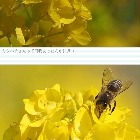
ミツバチさんって口吻あったんか( ﾟДﾟ)