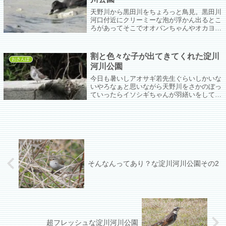
天野川から黒田川をちょろっと鳥見。黒田川
河口付近にクリーミーな泡が浮かん出るとこ
ろがあってそこでオオバンちゃんやオカヨシ
さんがせっせと採餌してた。
割と色々な子が出てきてくれた淀川
おさんぽ
河川公園
今日も暑いしアオサギ若先生ぐらいしかいな
いやろなぁと思いながら天野川をさかのぼっ
ていったらイソシギちゃんが羽繕いをしてい
た。しかしなんでゴミのそばで羽繕いするか
なぁ…。
そんなんってあり？な淀川河川公園その2
超フレッシュな淀川河川公園