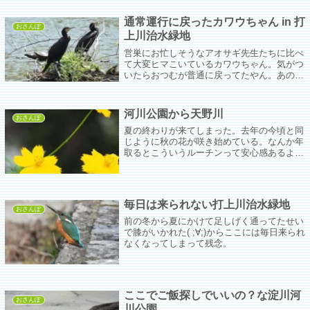
会えなくなるけどこれから会える子たちがい
っぱいだ。
通常運行に戻ったカワウちゃん in 打
おさんぽ
上川治水緑地
営巣にお忙しそうなアオサギ先生たちに比べ
て大変ヒマこいているカワウちゃん。気がつ
いたらおつむが普通に戻ってたやん。あの美
しい婚姻色はいずこに。毎年のことだけど美
しさの無駄遣いだったなぁ(;'∀')
河川公園から天野川
おさんぽ
夏の終わりが来てしまった。去年の今頃と同
じように秋の花が咲き始めている。なんか年
取るとこういうルーチンって安心感あるよな
ぁ。お盆過ぎあたりからアシナガバチの姿も
あまり見なくなってきたからアゲハキアゲハ
ツマグロちゃん、うちにおいでー。一緒に冬
を越そうぜ！
毎日は来られない打上川治水緑地
おさんぽ
前の冬から夏にかけて足しげく通ってたせい
で膝がいかれた( ;∀;)からここには毎日来られ
なくなってしまって残念。
ここでご飯探しでいいの？な淀川河
おさんぽ
川公園