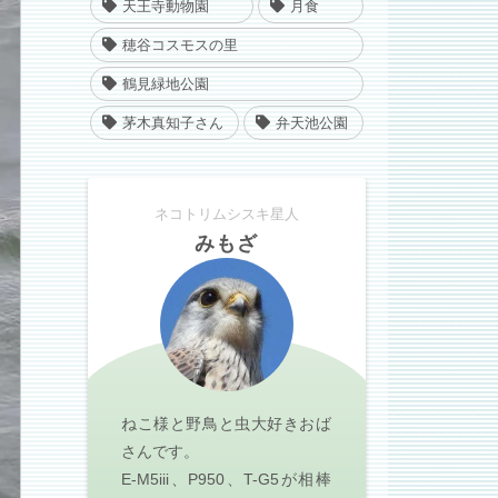
天王寺動物園
月食
穂谷コスモスの里
鶴見緑地公園
茅木真知子さん
弁天池公園
ネコトリムシスキ星人
みもざ
ねこ様と野鳥と虫大好きおば
さんです。
E-M5iii、P950、T-G5が相棒