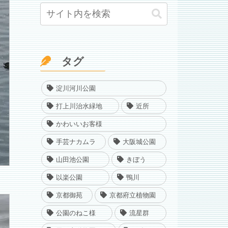
タグ
淀川河川公園
打上川治水緑地
近所
かわいいお客様
手芸ナカムラ
大阪城公園
山田池公園
きぼう
以楽公園
鴨川
京都御苑
京都府立植物園
公園のねこ様
流星群