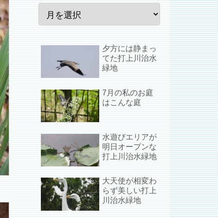
夕方には静まっ
てた打上川治水
緑地
7月の私のお庭
はこんな庭
水遊びエリアが
明日オープンな
打上川治水緑地
大天使が相変わ
らず美しい打上
川治水緑地