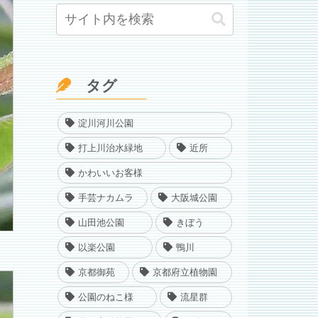
タグ
淀川河川公園
打上川治水緑地
近所
かわいいお客様
手芸ナカムラ
大阪城公園
山田池公園
きぼう
以楽公園
鴨川
京都御苑
京都府立植物園
公園のねこ様
流星群