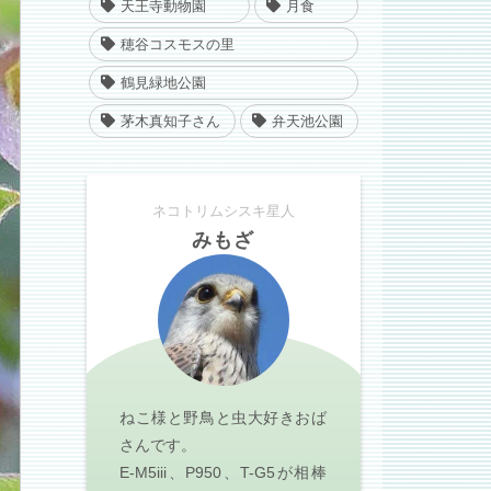
天王寺動物園
月食
穂谷コスモスの里
鶴見緑地公園
茅木真知子さん
弁天池公園
ネコトリムシスキ星人
みもざ
ねこ様と野鳥と虫大好きおば
さんです。
E-M5iii、P950、T-G5が相棒