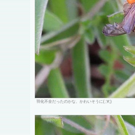
羽化不全だったのかな、かわいそうに( ;∀;)