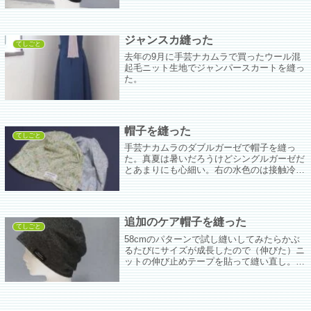
達成感ありあり。
ジャンスカ縫った
てしごと
去年の9月に手芸ナカムラで買ったウール混
起毛ニット生地でジャンパースカートを縫っ
た。
帽子を縫った
てしごと
手芸ナカムラのダブルガーゼで帽子を縫っ
た。真夏は暑いだろうけどシングルガーゼだ
とあまりにも心細い。右の水色のは接触冷感
ガーゼだけどあくまでも気休めだと思う。
追加のケア帽子を縫った
てしごと
58cmのパターンで試し縫いしてみたらかぶ
るたびにサイズが成長したので（伸びた）ニ
ットの伸び止めテープを貼って縫い直し。そ
したらそれはそれで伸びなさすぎかも。うむ
むむー。