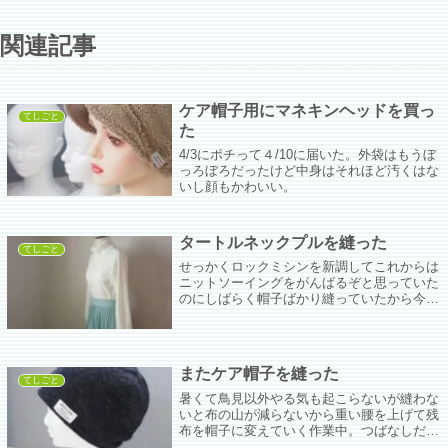
関連記事
ケア帽子用にマネキンヘッドを買っ
てしごと
た
4/3にポチって４/10に届いた。外袋はもうぼ
っろぼろだったけど中身はそれほど汚くはな
いし顔もかわいい。
タートルネックプルを縫った
てしごと
せっかくロックミシンを新調してこれからは
ニットソーイングをがんばるぞと思っていた
のにしばらく帽子ばかり縫っていたから今年
はまたロックミシンを新調した時まで戻ろ
う。
またケア帽子を縫った
てしごと
暑くて鳥見以外やる気も起こらないが縫わな
いと布の山が減らないから重い腰を上げて残
布を帽子に変えていく作業中。つばなしだと
ちんたら縫っていてもすぐに出来上がるので