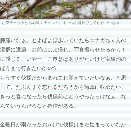
お空チェックならぬ遠くチェック。ずいぶん背伸びしてかわいいなｗ
膝痛いなぁ、とよぼよぼ歩いていたらエナガちゃんの
混群に遭遇。お前ははよ帰れ、写真撮らせたるから！
に感じる。いやー、ご厚意はありがたいけど実験池の
ほうまで行きたい(;^ω^)
もうすぐ伐採だからあれこれ覚えていたいなぁ、と思
って。たぶんすぐ忘れるだろうから写真に収めたい。
きっと春になったら伐採前はどうやったっけなぁ、な
んていうんだろなと確信がある。
金曜日が雨だったおかげで伐採はまだ始まっていなか