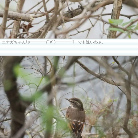
エナガちゃんｷﾀ━━━━(ﾟ∀ﾟ)━━━━!! でも速いわぁ。