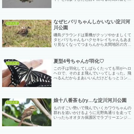
ん。それでもかわいさは光り輝くほど。色合
いはえげつないけどな。
なぜヒバリちゃんしかいない淀川河
おさんぽ
川公園
磯島グラウンドは重機がクッソやかましくて
タヒバリちゃんもハクセキレイちゃんもあま
り見なくなってつまらんから太間地区の方に
来たらこっちもだれもいない。
夏型4号ちゃんが羽化♡
おさんぽ
この子は羽化してしばらくたっても羽がヘロ
ヘロで、そのまま飛んでいってしまった。飛
べるんだからまあいいんだけどもっとコンデ
ィションをよくしてあげたい。
娘十八番茶も(ry…な淀川河川公園
おさんぽ
ものすごい勢いで飛んでいくカワウちゃんの
群れを追いかけるように元野鳥通りを走って
いったらオオタカ保護区でラブリーエンジェ
ルモズちゃんの若ちゃんを発見。