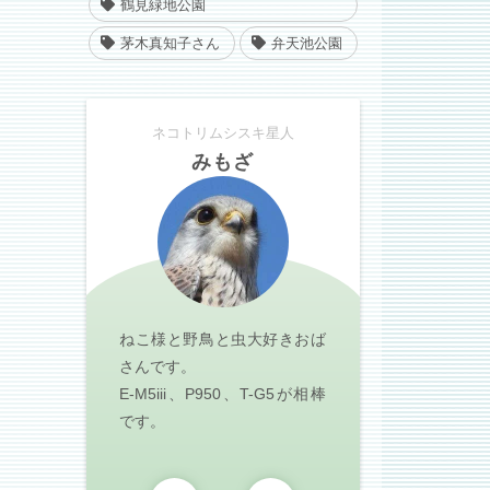
鶴見緑地公園
茅木真知子さん
弁天池公園
ネコトリムシスキ星人
みもざ
ねこ様と野鳥と虫大好きおば
さんです。
E-M5iii、P950、T-G5が相棒
です。