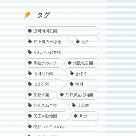
タグ
淀川河川公園
打上川治水緑地
近所
かわいいお客様
手芸ナカムラ
大阪城公園
山田池公園
きぼう
以楽公園
鴨川
京都御苑
京都府立植物園
公園のねこ様
流星群
天王寺動物園
月食
穂谷コスモスの里