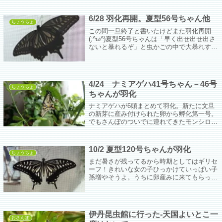
6/28 羽化再開。夏型56号ちゃん他
ちょうちょ
この間一旦終了と書いたけどまた羽化再開
(;^ω^)夏型56号ちゃんは「早く出せ出せ出さ
ないと暴れるぞ」と虫かごの中で大暴れする
から羽がきちんと伸びてしっかりするまで部
屋の中で好きに過ごしてもらった。
4/24 ナミアゲハ41号ちゃん－46号
ちょうちょ
ちゃんが羽化
ナミアゲハが6頭まとめて羽化。新たに文旦
の新芽に産み付けられた卵から孵化第一号。
でもさんぽのついでに連れてきたモンシロチ
ョウの幼虫のうち一頭から蛹化途中で寄生バ
チが出てきた…。
10/2 夏型120号ちゃんが羽化
ちょうちょ
まだ暑さが残ってるから時期としてはギリセ
ーフ！きれいな女の子ひっかけていっぱい子
孫増やそうよ。うちに卵産みに来てもらって
も一向にかまいませんので(*'ω'*)この子が今
年最後の羽化組かなぁ？
伊丹昆虫館に行った‐天国よいとこ一
おさんぽ