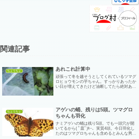
関連記事
あれこれ計算中
ちょうちょ
頑張って冬を越そうとしてくれているツマグ
ロヒョウモンの芋ちゃん。すっかりあったか
い日が増えてきたけど油断してたら絶対ある
「寒の戻り」にダメージをくらわされそう
だ。
アゲハの蛹、残りは5頭。ツマグロ
ちょうちょ
ちゃんも羽化
ナミアゲハの蛹は残り5頭。でも一頭穴が開
いてるから( ﾟ皿ﾟ)ｷｰ、実質4頭。今日羽化し
たのはツマグロちゃんも含めるとみんな男の
子。