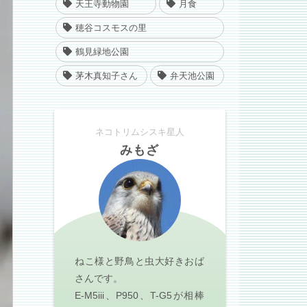
天王寺動物園
月食
穂谷コスモスの里
鶴見緑地公園
茅木真知子さん
弁天池公園
ネコトリムシスキ星人
みもざ
ねこ様と野鳥と虫大好きおば
さんです。
E-M5iii、P950、T-G5が相棒