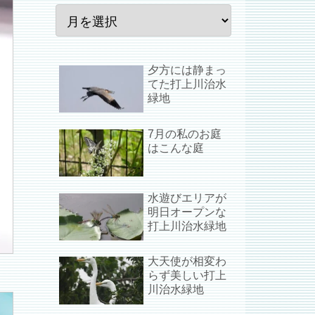
夕方には静まっ
てた打上川治水
緑地
7月の私のお庭
はこんな庭
水遊びエリアが
明日オープンな
打上川治水緑地
大天使が相変わ
らず美しい打上
川治水緑地