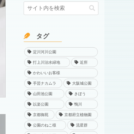
タグ
淀川河川公園
打上川治水緑地
近所
かわいいお客様
手芸ナカムラ
大阪城公園
山田池公園
きぼう
以楽公園
鴨川
京都御苑
京都府立植物園
公園のねこ様
流星群