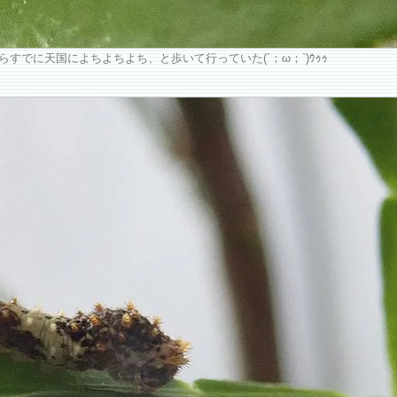
でに天国によちよちよち、と歩いて行っていた(´；ω；`)ｳｩｩ