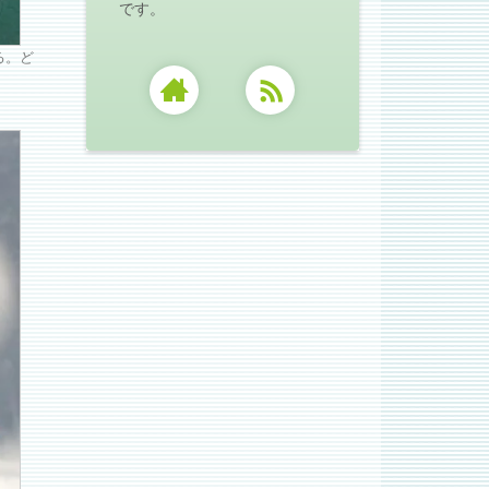
です。
る。ど