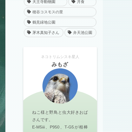
天王寺動物園
月食
穂谷コスモスの里
鶴見緑地公園
茅木真知子さん
弁天池公園
ネコトリムシスキ星人
みもざ
ねこ様と野鳥と虫大好きおば
さんです。
E-M5iii、P950、T-G5が相棒