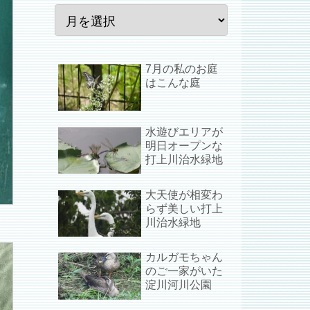
7月の私のお庭
はこんな庭
水遊びエリアが
明日オープンな
打上川治水緑地
大天使が相変わ
らず美しい打上
川治水緑地
カルガモちゃん
のご一家がいた
淀川河川公園