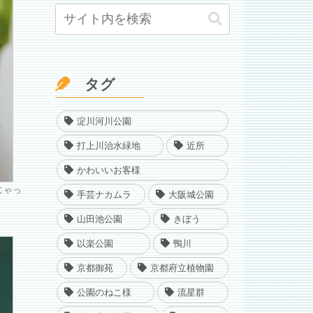
タグ
淀川河川公園
打上川治水緑地
近所
かわいいお客様
じゃっ
手芸ナカムラ
大阪城公園
山田池公園
きぼう
以楽公園
鴨川
京都御苑
京都府立植物園
公園のねこ様
流星群