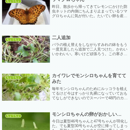
ちょうちょ
昨日、散歩から帰ってきてレモンにかけた防
虫ネットの内側にちんまり止まっているツマ
グロちゃんに気が付いた。たいてい卵を産み
に来た女の子が出られなくてネットに止まっ
ているケースが多いけど、昨日はその子たち
が産んだ卵から育った男の子が止まっていた
模様。少しばかり寒かったから一晩うちに泊
二人追加
まっていってもらうことにした。
ちょうちょ
バラの植え替えをしながらすみれの鉢をもう
一度見直したら追加で二人見つけた。かわい
いかわいい。寒いけど頑張ろう。この寒さ、
いつまで続くんだろうな。まだ屋根があると
ころで越冬しているだけましとはいえ、なん
でまた幼虫で越冬することにしたんや…。
カイワレでモンシロちゃんを育てて
ちょうちょ
みた
毎年モンシロちゃんのためにルッコラを植え
てるけど今はすっかり丸裸になっていておも
てなしができないのでスーパーで48円のカイ
ワレを買ってきて芋ちゃんを乗っけてみた。
モンシロちゃんの卵がおかしい…
ちょうちょ
今日は夏型46号ちゃんと47号ちゃんが羽化し
た。でも夏型30号ちゃんが空に帰ってしまっ