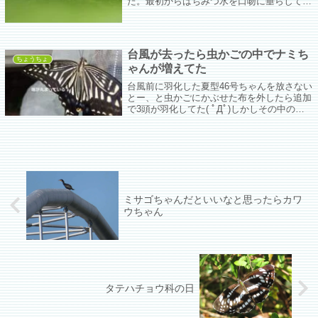
た。最初からはちみつ水を口吻に垂らしても
飲みにくそうにしていたし、どんどん飲めな
くなっていってた。
台風が去ったら虫かごの中でナミち
ちょうちょ
ゃんが増えてた
台風前に羽化した夏型46号ちゃんを放さない
とー、と虫かごにかぶせた布を外したら追加
で3頭が羽化してた( ﾟДﾟ)しかしその中の一
人が微妙によくない。前翅の縁がちょっと丸
まっていて飛ぶのがおぼつかない感じ。
ミサゴちゃんだといいなと思ったらカワ
ウちゃん
タテハチョウ科の日