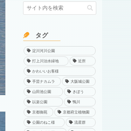
タグ
淀川河川公園
打上川治水緑地
近所
かわいいお客様
手芸ナカムラ
大阪城公園
山田池公園
きぼう
以楽公園
鴨川
京都御苑
京都府立植物園
公園のねこ様
流星群