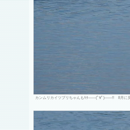
カンムリカイツブリちゃんもｷﾀ――(ﾟ∀ﾟ)――!! 8