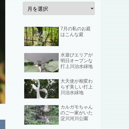
7月の私のお庭
はこんな庭
水遊びエリアが
明日オープンな
打上川治水緑地
大天使が相変わ
らず美しい打上
川治水緑地
カルガモちゃん
のご一家がいた
淀川河川公園