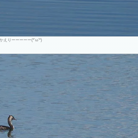
えりーーーーー(*’ω’*)