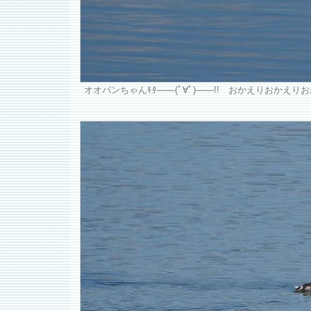
オオバンちゃんｷﾀ――(ﾟ∀ﾟ)――!! おかえりおかえりおか