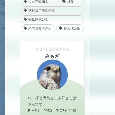
天王寺動物園
月食
穂谷コスモスの里
鶴見緑地公園
茅木真知子さん
弁天池公園
ネコトリムシスキ星人
みもざ
ねこ様と野鳥と虫大好きおば
さんです。
E-M5iii、P950、T-G5が相棒