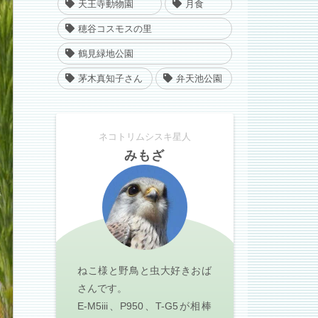
天王寺動物園
月食
穂谷コスモスの里
鶴見緑地公園
茅木真知子さん
弁天池公園
ネコトリムシスキ星人
みもざ
ねこ様と野鳥と虫大好きおば
さんです。
E-M5iii、P950、T-G5が相棒