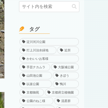
タグ
淀川河川公園
打上川治水緑地
近所
かわいいお客様
手芸ナカムラ
大阪城公園
山田池公園
きぼう
以楽公園
鴨川
京都御苑
京都府立植物園
公園のねこ様
流星群