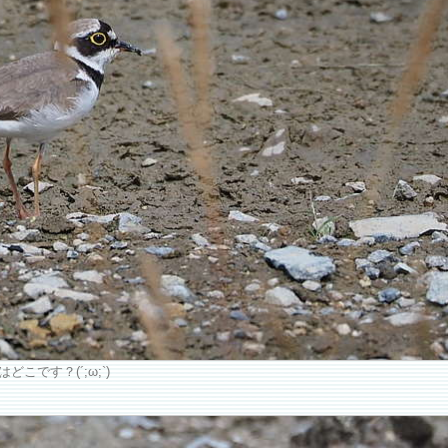
です？(´;ω;`)