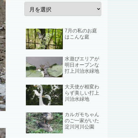
7月の私のお庭
はこんな庭
水遊びエリアが
明日オープンな
打上川治水緑地
大天使が相変わ
らず美しい打上
川治水緑地
カルガモちゃん
のご一家がいた
淀川河川公園