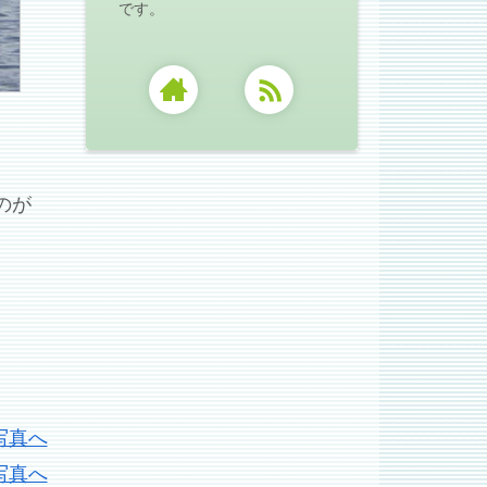
です。
のが