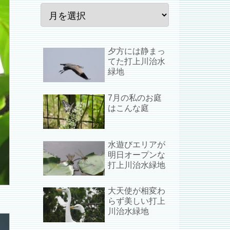
夕方には静まっ
てた打上川治水
緑地
7月の私のお庭
はこんな庭
水遊びエリアが
明日オープンな
打上川治水緑地
大天使が相変わ
らず美しい打上
川治水緑地