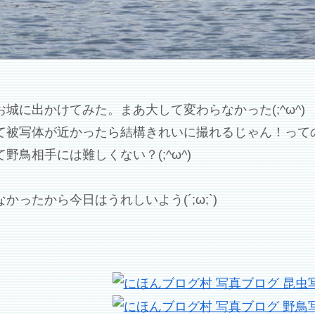
に出かけてみた。まあ大して変わらなかった(;^ω^)
て被写体が近かったら結構きれいに撮れるじゃん！って
鳥相手には難しくない？(;^ω^)
ったから今日はうれしいよう(´;ω;`)