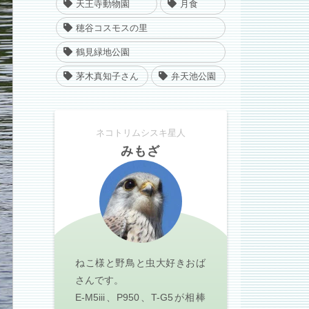
天王寺動物園
月食
穂谷コスモスの里
鶴見緑地公園
茅木真知子さん
弁天池公園
ネコトリムシスキ星人
みもざ
ねこ様と野鳥と虫大好きおば
さんです。
E-M5iii、P950、T-G5が相棒