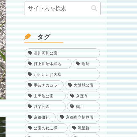
タグ
淀川河川公園
打上川治水緑地
近所
かわいいお客様
手芸ナカムラ
大阪城公園
山田池公園
きぼう
以楽公園
鴨川
京都御苑
京都府立植物園
公園のねこ様
流星群