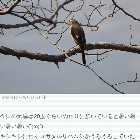
お目目ぱっちりジョビ子
今日の気温は20度ぐらいのわりに歩いていると暑い暑
い暑い暑い(´;ω;`)
ギシギシにわくコガタルリハムシがうろうろしていた