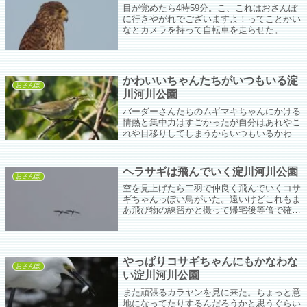
目が覚めたら4時59分。こ、これはおさんぽ
に行きやがれでございますよ！ってことかい
なとカメラを持って自転車を走らせた。
かわいいちゃんたちがいつもいる淀
おさんぽ
川河川公園
バーダーさんたちのムギマキちゃんにかける
情熱と集中力はすごかったが自分はあれやこ
れや目移りしてしまうからいつもいるかわい
いちゃんたちを撮ったのでムギマキ編の続
き。
ヘラサギは飛んでいく淀川河川公園
おさんぽ
空を見上げたら二羽で仲良く飛んでいくコサ
ギちゃんっぽい鳥がいた。遠いけどこれもま
あ飛び物の練習かと撮って帰宅後等倍で確認
したらヘラサギちゃんだった。そのうちはっ
きりお姿見せてくれないかな。
やっぱりコサギちゃんにもかなわな
おさんぽ
い淀川河川公園
また頑張るカラヤンを見に来た。ちょっと意
地になってたりするんだろうかと思うぐらい