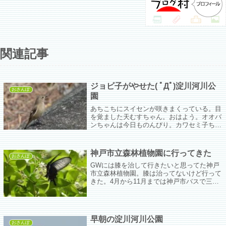
関連記事
ジョビ子がやせた( ﾟДﾟ)淀川河川公
おさんぽ
園
あちこちにスイセンが咲きまくっている。目
を覚ました天むすちゃん。おはよう。オオバ
ンちゃんは今日ものんびり。カワセミ子ちゃ
ん♡しかしシロハラちゃんが。どっち撮った
らええねん。おまけにジョビ子まで！しかも
やせたやん。これが本来のあたしよ～。も
神戸市立森林植物園に行ってきた
う...
おさんぽ
GWには膝を治して行きたいと思ってた神戸
市立森林植物園。膝は治ってないけど行って
きた。4月から11月までは神戸市バスで三宮
から行けるというので今回はこっちから。
早朝の淀川河川公園
おさんぽ