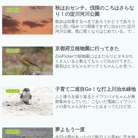
た。
秋はおセンチ。伐採のころはさらな
おさんぽ
り！の淀川河川公園
散歩は自重するべきであろうかどうであろう
かと思い悩みつつ我慢できずに出かけた淀川
河川公園。既に暗くなりはじめている。でも
まだまだ暑い。今朝は玄関先のスミレで育っ
たツマグロの女の子が羽化して余裕で飛んで
いった。
京都府立植物園に行ってきた
おさんぽ
ZooPickerで植物園にはまだルリビタキがた
くさんいると教えてもらって出かけてきた。
最初はヒヨちゃんやツグミちゃんしか見つけ
られなかったがウロウロしてるうちにジョビ
子みたいな鳥を発見。よく見ると紋付を着て
ない。ﾔｯﾀｰ(*'ω'*)
子育て二巡目Go！な打上川治水緑地
おさんぽ
ふと後ろを振り返るとイワツバメちゃんが巣
材集めをしていた。こないだ電線にイワツバ
メの若ちゃんがわーっと止まってたけど次の
子育ての準備が始まったんかなぁ。これから
暑くなって大変やけど頑張りや。
夢よもう一度
おさんぽ
今日は用があったので昨日より早めに空き地