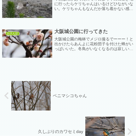
に行ったらケリちゃんはいるけどひながいな
い。ケリちゃんもなんだか落ち着かない感
じ。コチドリちゃんはじっと座っていてその
うち綿毛が二つ飛び出してきた。どうにも綿
毛にしか見えないちっちゃい雛。
大阪城公園に行ってきた
おさんぽ
大阪城公園の梅林でメジロ撮るでーーー！と
出かけたらあんよに花粉団子を付けた蜂がい
っぱいいた。冬鳥がいなくなるのは寂しいけ
どこれからは虫の季節だー。ﾔｯﾀｰ！カモちゃ
んも何となく少なくなってるというか元々そ
んなにいっぱいおらんかったよな。
ベニマシコちゃん
久しぶりのカワセミday