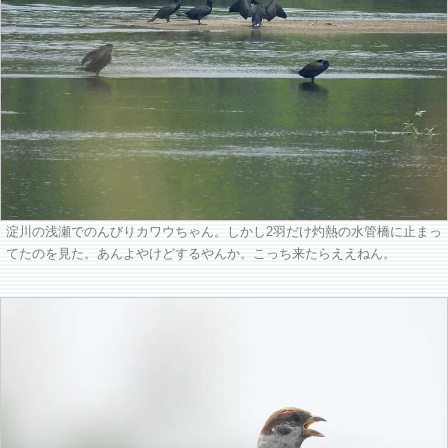
淀川の浅瀬でのんびりカワウちゃん。しかし2羽だけ灼熱の水管橋に止まっ
てたのを見た。あんよやけどするやんか。こっち来たらええねん。