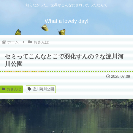
知らなかった、世界がこんなにきれいだったなんて
What a lovely day!
ホーム
おさんぽ
セミってこんなとこで羽化すんの？な淀川河
川公園
2025.07.09
おさんぽ
淀川河川公園