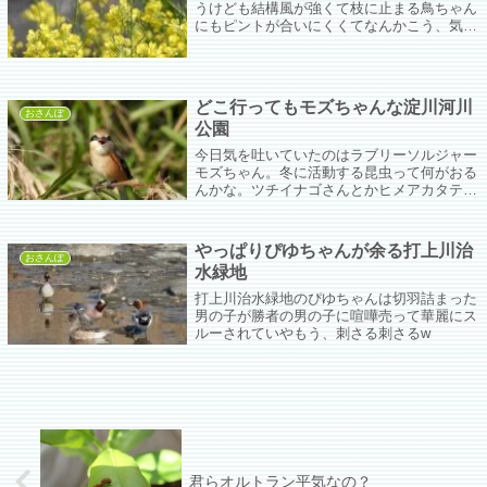
うけども結構風が強くて枝に止まる鳥ちゃん
にもピントが合いにくくてなんかこう、気分
がダダ下がりな一日。これは春一番とかそう
いうやつ？セイヨウカラシナも茎が折れるん
じゃないかってぐらい風にあおられてミツバ
チさんもいない。
どこ行ってもモズちゃんな淀川河川
おさんぽ
公園
今日気を吐いていたのはラブリーソルジャー
モズちゃん。冬に活動する昆虫って何がおる
んかな。ツチイナゴさんとかヒメアカタテハ
ちゃんぐらいしかしらんけど、もしも明らか
にマユコバチに寄生されてるアゲハの蛹を持
ってきたら食べてくれるんやろか？
やっぱりぴゆちゃんが余る打上川治
おさんぽ
水緑地
打上川治水緑地のぴゆちゃんは切羽詰まった
男の子が勝者の男の子に喧嘩売って華麗にス
ルーされていやもう、刺さる刺さるw
君らオルトラン平気なの？