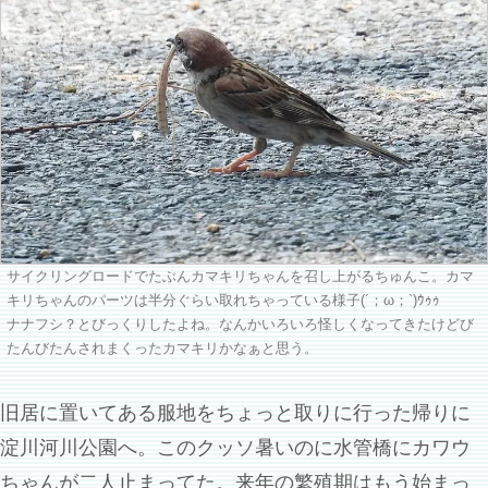
サイクリングロードでたぶんカマキリちゃんを召し上がるちゅんこ。カマ
キリちゃんのパーツは半分ぐらい取れちゃっている様子(´；ω；`)ｳｩｩ
ナナフシ？とびっくりしたよね。なんかいろいろ怪しくなってきたけどび
たんびたんされまくったカマキリかなぁと思う。
旧居に置いてある服地をちょっと取りに行った帰りに
淀川河川公園へ。このクッソ暑いのに水管橋にカワウ
ちゃんが二人止まってた。来年の繁殖期はもう始まっ