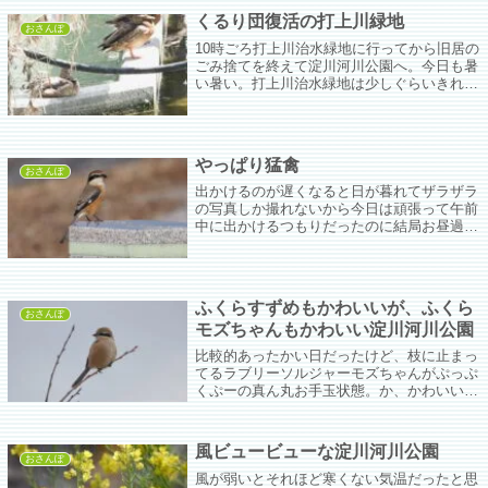
くるり団復活の打上川緑地
おさんぽ
10時ごろ打上川治水緑地に行ってから旧居の
ごみ捨てを終えて淀川河川公園へ。今日も暑
い暑い。打上川治水緑地は少しぐらいきれい
になってるかなぁと思って行ったけど思った
よりはきれいになってる。ポンプ場のあたり
もゴミ収集車が来ていて流れた冷蔵庫とか大
きなゴミが明日には片付きそうだった。
やっぱり猛禽
おさんぽ
出かけるのが遅くなると日が暮れてザラザラ
の写真しか撮れないから今日は頑張って午前
中に出かけるつもりだったのに結局お昼過ぎ
に出かけた。今日であったラブリーモズちゃ
んはシュッとしていて歴戦の戦士のようだ。
去年生まれた子じゃなくてそれ以前に生まれ
て生き抜いてきた子なのかな。
ふくらすずめもかわいいが、ふくら
おさんぽ
モズちゃんもかわいい淀川河川公園
比較的あったかい日だったけど、枝に止まっ
てるラブリーソルジャーモズちゃんがぷっぷ
くぷーの真ん丸お手玉状態。か、かわいい。
もっと寒くてもええで。
風ビュービューな淀川河川公園
おさんぽ
風が弱いとそれほど寒くない気温だったと思