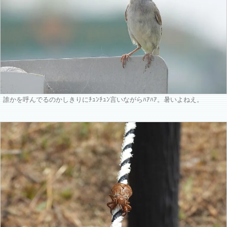
誰かを呼んでるのかしきりにﾁｭﾝﾁｭﾝ言いながらﾊｱﾊｱ。暑いよねえ。