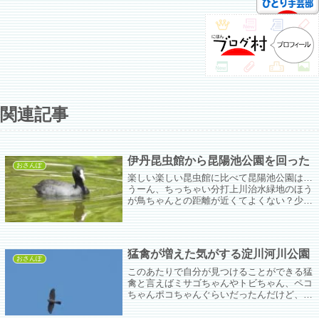
関連記事
伊丹昆虫館から昆陽池公園を回った
おさんぽ
楽しい楽しい昆虫館に比べて昆陽池公園は…
うーん、ちっちゃい分打上川治水緑地のほう
が鳥ちゃんとの距離が近くてよくない？少な
くとも3月ごろまでに来るべきだった。もっ
とぴゆちゃんたちがいただろうに。
猛禽が増えた気がする淀川河川公園
おさんぽ
このあたりで自分が見つけることができる猛
禽と言えばミサゴちゃんやトビちゃん、ペコ
ちゃんポコちゃんぐらいだったんだけど、伐
採が始まって以来「あれ誰やろなぁ（遠くて
わからないけど今まで見かけた子とは違