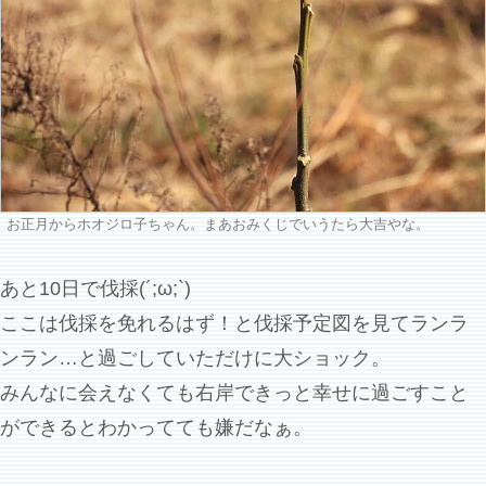
お正月からホオジロ子ちゃん。まあおみくじでいうたら大吉やな。
あと10日で伐採(´;ω;`)
ここは伐採を免れるはず！と伐採予定図を見てランラ
ンラン…と過ごしていただけに大ショック。
みんなに会えなくても右岸できっと幸せに過ごすこと
ができるとわかってても嫌だなぁ。