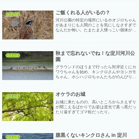
う）」が増えてきた。
ご飯くれる人がいるの？
おさんぽ
河川公園の特定の場所にいるホオジロちゃん
があまりにも人間のことを気にしなさすぎで
なんだか怖い。たまたま人懐っこい個体がい
るんかなと思いたいが野生の子なんてしょっ
ぱいの上等だし(´;ω;`)でも可愛い可愛いお顔
を間近で見られてくそしやわせ(´;ω;`)
秋まで忘れないでね！な淀川河川公
おさんぽ
園
グラウンドのほうまで行ったら対岸近くにカ
ワウちゃんを始め、キンクロさんやヨシガモ
ちゃん、ホシハジロちゃんたちがのんびりし
ていた。南の方からやってきてこの辺で一休
み、なのかな。みんな気をつけて帰るんや
で。
オケラのお城
おさんぽ
お城に来たものの、高いところからさえずり
が聞こえるばかりでお姿は逆光で真っ黒だっ
たり遠すぎてゴマ粒だったり。
腹黒くないキンクロさん in 淀川
おさんぽ