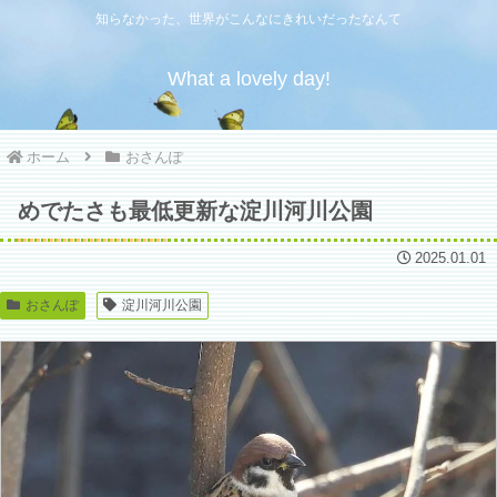
知らなかった、世界がこんなにきれいだったなんて
What a lovely day!
ホーム
おさんぽ
めでたさも最低更新な淀川河川公園
2025.01.01
おさんぽ
淀川河川公園