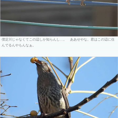
僕淀川じゃなくてこの辺しか知らんし…。 ああせやな。君はこの辺に住
んでるんやもんなぁ。