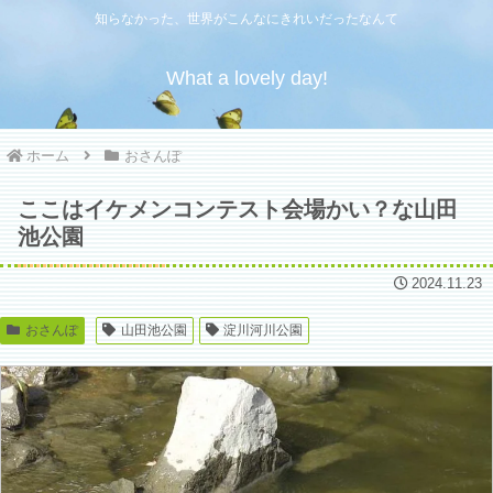
知らなかった、世界がこんなにきれいだったなんて
What a lovely day!
ホーム
おさんぽ
ここはイケメンコンテスト会場かい？な山田
池公園
2024.11.23
おさんぽ
山田池公園
淀川河川公園