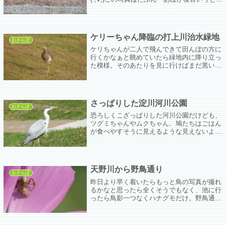
わ」と思いながらお聞きになっていたのであ
ろう…。
ケリーちゃん降臨の打上川治水緑地
おさんぽ
ケリちゃんが二人で飛んできて田んぼの方に
行くかなぁと眺めていたら緑地内に降り立っ
た模様。そのあたりを見に行けばまだ黒い帯
のない若ちゃんがいた。まだきれいなものし
か見たことがないようなまっすぐな瞳w
さっぱりした淀川河川公園
おさんぽ
恐ろしくこざっぱりした河川公園だけども、
ツグミちゃんやムクちゃん、鳩たちはごはん
が食べやすそうに見えるような見えないよう
な。隠れる場所が少なくなっちゃったね。
天野川から野鳥通り
おさんぽ
昨日より早く着いたらもっと鳥の写真が撮れ
るかなと思ったら全くそうでもなく、池に行
ったら鳥影一つなくハナグモだけ。野鳥通り
では雑談するバーダーさんばかりｗ天野川の
方もキビちゃんぐらいで昨日いたカワセミち
ゃんの姿もない。