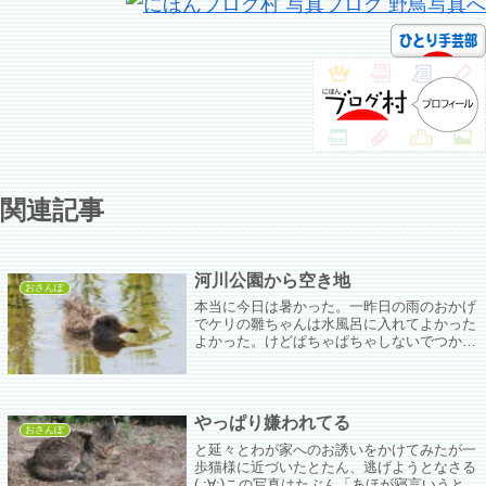
関連記事
河川公園から空き地
おさんぽ
本当に今日は暑かった。一昨日の雨のおかげ
でケリの雛ちゃんは水風呂に入れてよかった
よかった。けどぱちゃぱちゃしないでつかる
だけでええんか？？？
やっぱり嫌われてる
おさんぽ
と延々とわが家へのお誘いをかけてみたが一
歩猫様に近づいたとたん、逃げようとなさる
( ;∀;)この写真はたぶん「あほが寝言いうとる