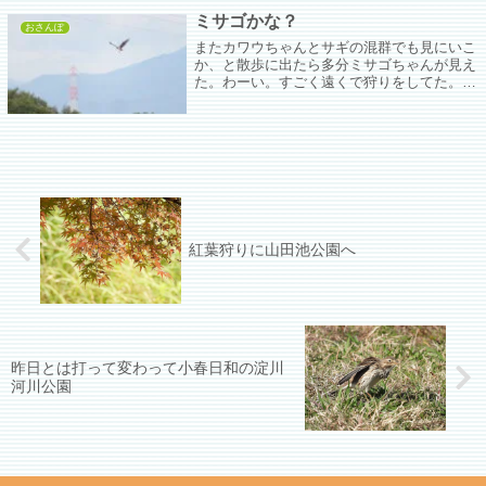
ミサゴかな？
おさんぽ
またカワウちゃんとサギの混群でも見にいこ
か、と散歩に出たら多分ミサゴちゃんが見え
た。わーい。すごく遠くで狩りをしてた。高
倍率ズーム機持ち歩いてても写せなかったら
意味ないなと思いつつ目くらめっぽうシャッ
ターを切ってたらかろうじて写ってた。
紅葉狩りに山田池公園へ
昨日とは打って変わって小春日和の淀川
河川公園