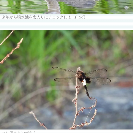
来年から噴水池を念入りにチェックしよ…(´;ω;`)