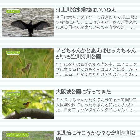
打上川治水緑地はいいねえ
おさんぽ
今日は大きいダイソーに行きたくて打上川治
水緑地に来た。ここはシルバーさんが手入れ
に来る日の方が少ないんちゃうやろか、って
ぐらいお手入れが行き届いている。
ノビちゃんかと思えばセッカちゃん
おさんぽ
がいる淀川河川公園
すでに夕方の気配のする光の中、エノコログ
サに留まるセッカちゃんはほんとに美しかっ
た。見ることができただけでもよかったわ、
とクッソ負け惜しみを言っておく。
大阪城公園に行ってきた
おさんぽ
キビタキちゃんがたくさん来てるって聞いて
大阪城公園に行ったらほんとにたくさんい
た。自分ではセンダイムシクイちゃんぐらい
しか見つけられず、キビタキちゃんはキビタ
キ狙いのカメラマンを目印にさせてもらっ
た。捕まえた芋ちゃんをビタンビタンと中身
が出るぐらいたたきつけてたけどちゃんと食
鬼退治に行こうかな？な淀川河川公
べたかな？
おうちdeとりみ
園