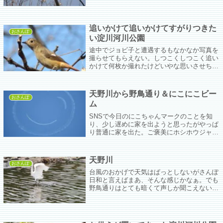
うーん、毎日ダンベル体操してるんやけどな
(´;ω;`)
追いかけて追いかけてすがりつきた
おさんぽ
い淀川河川公園
途中でジョビ子と遭遇するもなかなか写真を
撮らせてもらえない。しつこくしつこく追い
かけて何枚か撮れたけどいやな思いさせちゃ
ったかなぁ。
天野川から野鳥通り＆にこにこビー
おさんぽ
ム
SNSで今日のにこちゃんマークのことを知
り、少し遅めに家を出ようと思ったがやっぱ
り普通に家を出た。ご褒美にホシホウジャク
ちゃんが吸蜜しているところを見られた。ﾔｯ
ﾀｰ。ホントに可愛いお目目である。
天野川
おさんぽ
台風のおかげで天気はぱっとしないがさんぽ
日和と言えばまあ、そんな感じかなぁ。でも
野鳥通りはとても暗くて声しか聞こえないか
ら今日もコサギちゃん達を撮っておしまい。