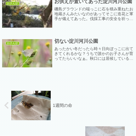
お供えが置いてあった淀川河川公園
おさんぽ
磯島グラウンドの端っこに石を積み重ねたお
地蔵さんみたいなのがあってそこに造花と軍
手が備えてあった。伐採工事の安全を祈って
なんかやってるんやろなぁ。
切ない淀川河川公園
おさんぽ
あったかい冬だったら時々日向ぼっこに出て
きてくれるかな？うちで誰かのお子さんが育
ってたらいいなぁ。秋口には居候しているカ
タバミがはげちゃびんになってたんだけど。
私の美しい翼を見なさい…。スズガモちゃん
はスルーしてるけどおばはんはみとるで！
あ...
1週間の命