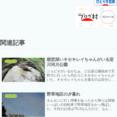
関連記事
慈悲深いキセキレイちゃんがいる淀
おさんぽ
川河川公園
ジョビオがいるかなぁ、と以楽公園経由で天
野川に行ったら代わりにキセキレイちゃんが
いた。キセキレイちゃんを撮るのは自分には
割と至難の業でいつもどこかぶれてたけど今
日は岩の上でポーズをとってくれて人間に対
する慈悲に目覚めたのかとびっくりした。
野草地区の夕暮れ
おさんぽ
ホムセンに行く用事があったから帰りは荷物
いっぱいの自転車で野草地区をかっ飛ばし
た。今日のお供はTG-5なんだけど、なん
か、あんまりキヤノンPowershotSX720hsと