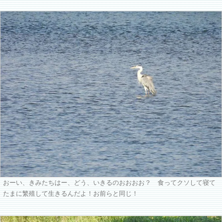
おーい、きみたちはー、どう、いきるのおおおお？ 食ってクソして寝て
たまに繁殖して生きるんだよ！お前らと同じ！