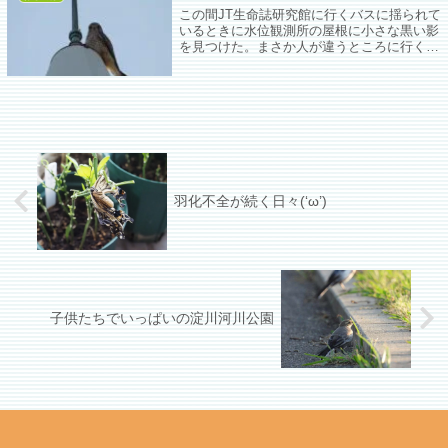
この間JT生命誌研究館に行くバスに揺られて
いるときに水位観測所の屋根に小さな黒い影
を見つけた。まさか人が違うところに行くと
きに限ってチョウゲンボウのペコちゃんじゃ
ないよなぁと思ってたけどまさかじゃん。
羽化不全が続く日々(‘ω’)
子供たちでいっぱいの淀川河川公園