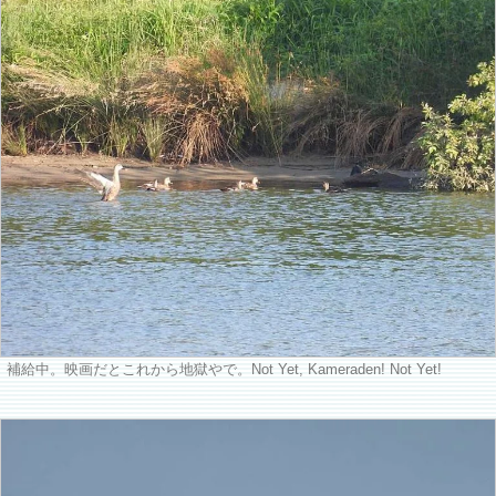
補給中。映画だとこれから地獄やで。Not Yet, Kameraden! Not Yet!