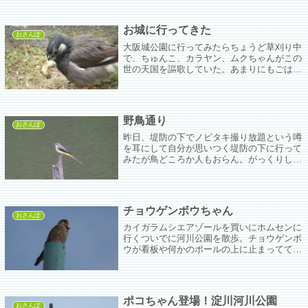
の違いが判らない。
お城に行ってきた
おさんぽ
大阪城公園に行ってみたらちょうど草刈り中
で、ちゅんこ、カラヤン、ムクちゃんがこの
世の天国を謳歌していた。あまりにもごはん
がいっぱいで近くに寄っても逃げないｗ
野鳥通り
おさんぽ
昨日、堤防の下でノビタキ撮り放題という噂
を耳にして自分が思いつく堤防の下に行って
みたが鳥どころか人もおらん。がっくりしつ
ついつもの池に回ったらキセキレイちゃんが
いた。そろーっと近づいたがもう少し！とい
うところで向こうの枝に飛んで行ってしまっ
た(´;ω;`)
チョウゲンボウちゃん
おさんぽ
カイガラムシエアゾールを買いにホムセンに
行くついでに河川公園を散歩。チョウゲンボ
ウが看板や何かのポールの上に止まってて写
真を撮りまくらせていただく。ちっこくてお
めめぱっちりで可愛いなー。ハヤブサはイン
コの仲間ということはチョウゲンボウちゃん
もそうなんだな。
ポコちゃん登場！淀川河川公園
おさんぽ