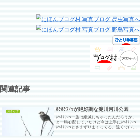
関連記事
ﾎｹﾎｹﾌｨｯが絶好調な淀川河川公園
おさんぽ
ﾎｹﾎｹﾌｨｯ一族は絶滅しちゃったんだろうか、
と一時心配していたけど今は上手にﾎｹﾎｹﾌｨｯ
ﾎｹﾎｹﾌｨｯとさえずりまくってる。遠くで( ﾉ
Д`)ｼｸｼｸ…去年まで雑木林入り口あたりの木
でよくさえずっていたのに今は川沿いの方か