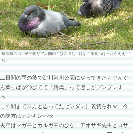
病院横のベンチの周りで人間のごはん待ち。はよご飯食べはったらええ
な。
二日間の雨の後で淀川河川公園にやってきたらぐんぐ
ん葉っぱが伸びてて「終焉」って感じがプンプンす
る。
この間まで味方と思ってたセンダンに裏切られｗ、今
の味方はナンキンハゼ。
去年はマガモとカルガモのひな、アオサギ先生とコサ