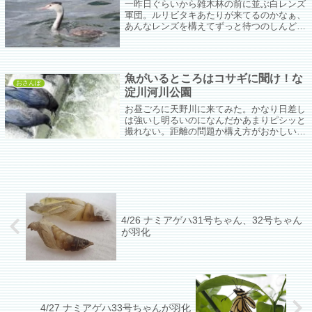
一昨日ぐらいから雑木林の前に並ぶ白レンズ
軍団。ルリビタキあたりが来てるのかなぁ、
あんなレンズを構えてずっと待つのしんどい
なぁ、と通り過ぎてふと川に目をやるといつ
も遠くの方に浮かんでいてすぐに水の中にも
ぐってしまうカンムリカイツブリちゃんが浮
かんでいた。
魚がいるところはコサギに聞け！な
おさんぽ
淀川河川公園
お昼ごろに天野川に来てみた。かなり日差し
は強いし明るいのになんだかあまりピシッと
撮れない。距離の問題か構え方がおかしいの
か。でもお魚があんまり遡上してこないから
カラヤンたちは微動もしない(;'∀')
4/26 ナミアゲハ31号ちゃん、32号ちゃん
が羽化
4/27 ナミアゲハ33号ちゃんが羽化