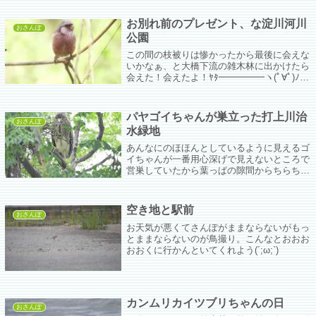
ら声が聞こえてきてお姿が拝めない。でも着
実に勢力圏が広がっていてとても心強いわw
お別れ前のプレゼント、な淀川河川
おさんぽ
公園
この間の枝被りは惨かったから最後に会えな
いかなぁ、と大橋下流の雑木林に出かけたら
会えた！会えたよ！ﾔﾀ━━━━━ヽ(ﾟ∀ﾟ)ﾉ
━━━━━!!!!ベニマシコちゃんに会えた会
えた！
パヤゴイちゃんが巣立った打上川治
おさんぽ
水緑地
あんなにのほほんとしているように見えるゴ
イちゃんが一番用心深げで見えないところで
営巣していたから葉っぱの隙間からちらちら
見えるホシゴイちゃんを必死で盗み見ていた
けど、ようやく一人巣立ったようでパヤパヤ
のおつむが見えた。
空き地と駅前
おさんぽ
お天気が悪くてさんぽがままならないがもっ
とままならないのが鳥撮り。こんなとおおお
おおくに行かんといてくれよう(´;ω;`)
カンムリカイツブリちゃんの日
おさんぽ