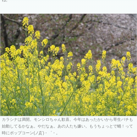
ね。
カラシナは満開。モンシロちゃん歓喜。今年はあったかいから寄生バチも
始動してるかなぁ。やだなぁ。あの人たち嫌い。もうちょっとで蛹！って
時にポップコーン(ノД`)・゜・。