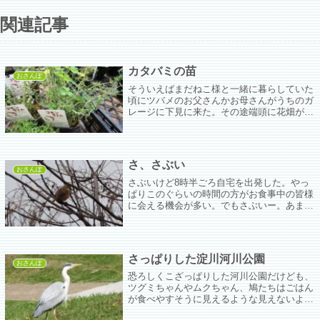
関連記事
カタバミの苗
おさんぽ
そういえばまだねこ様と一緒に暮らしていた
頃にツバメのお父さんかお母さんがうちのガ
レージに下見に来た。その途端頭に花畑がで
きてウンコを受けるのに大工さんに来てもら
ってなんか小細工してみようかとか、ヨトウ
ムシがわいても今年は楽勝とか幸せな未来図
が浮かんだ。
さ、さぶい
おさんぽ
さぶいけど8時半ごろ自宅を出発した。やっ
ぱりこのぐらいの時間の方がお食事中の皆様
に会える機会が多い。でもさぶいー。あまり
の寒さに「膀胱炎っぽいな」が「膀胱炎」に
アップグレードされてしまった。今日はカイ
ロを腹に貼っておさんぽ。
さっぱりした淀川河川公園
おさんぽ
恐ろしくこざっぱりした河川公園だけども、
ツグミちゃんやムクちゃん、鳩たちはごはん
が食べやすそうに見えるような見えないよう
な。隠れる場所が少なくなっちゃったね。