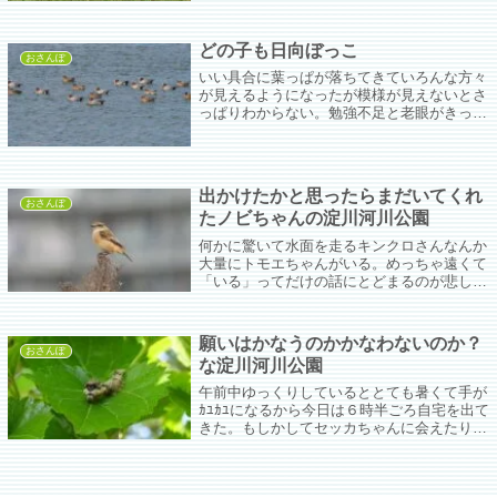
どの子も日向ぼっこ
おさんぽ
いい具合に葉っぱが落ちてきていろんな方々
が見えるようになったが模様が見えないとさ
っぱりわからない。勉強不足と老眼がきっつ
いなぁ…。今日はそれなりに寒いけど昨日よ
りはずいぶんましで楽しかった。
出かけたかと思ったらまだいてくれ
おさんぽ
たノビちゃんの淀川河川公園
何かに驚いて水面を走るキンクロさんなんか
大量にトモエちゃんがいる。めっちゃ遠くて
「いる」ってだけの話にとどまるのが悲し
い。おばはんにはジョビ子がいるじゃない
の！ノビちゃんもまだおるで！ トモエちゃ
んが気になって川の方を見たらオオバンちゃ
願いはかなうのかかなわないのか？
んが...
おさんぽ
な淀川河川公園
午前中ゆっくりしているととても暑くて手が
ｶﾕｶﾕになるから今日は６時半ごろ自宅を出て
きた。もしかしてセッカちゃんに会えたりす
るかなぁ、ちゅんこの親子に会えたりするか
なぁと期待してたけど全然あうち。