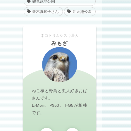
鶴見緑地公園
茅木真知子さん
弁天池公園
ネコトリムシスキ星人
みもざ
ねこ様と野鳥と虫大好きおば
さんです。
E-M5iii、P950、T-G5が相棒
です。