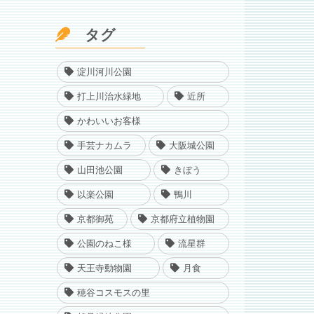
タグ
淀川河川公園
打上川治水緑地
近所
かわいいお客様
手芸ナカムラ
大阪城公園
山田池公園
きぼう
以楽公園
鴨川
京都御苑
京都府立植物園
公園のねこ様
流星群
天王寺動物園
月食
穂谷コスモスの里