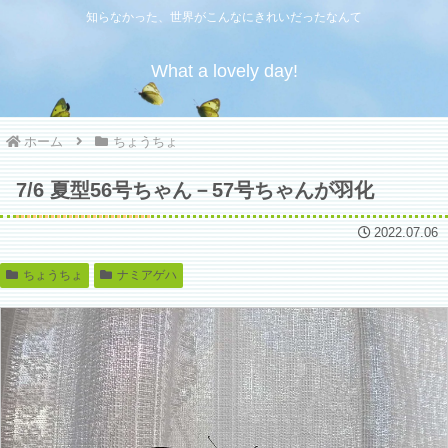
知らなかった、世界がこんなにきれいだったなんて
What a lovely day!
ホーム
ちょうちょ
7/6 夏型56号ちゃん－57号ちゃんが羽化
2022.07.06
ちょうちょ
ナミアゲハ