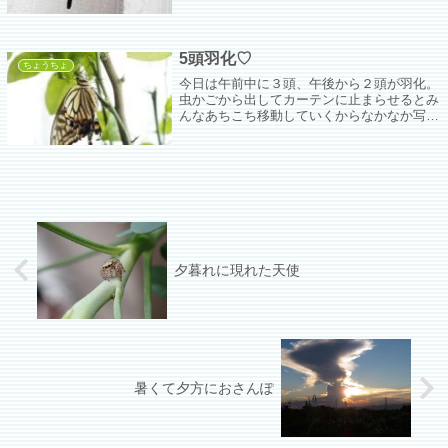
暴れて鱗粉は落ちて尾状突起はちぎれていき
なり満身創痍。ごめん。
5頭羽化♡
ちょうちょ
今日は午前中に３頭、午後から２頭が羽化。
虫かごから出してカーテンに止まらせるとみ
んなあちこち移動していくからなかなか写真
を撮るのが難しい。
夕暮れに現れた天使
暑くて夕方におさんぽ