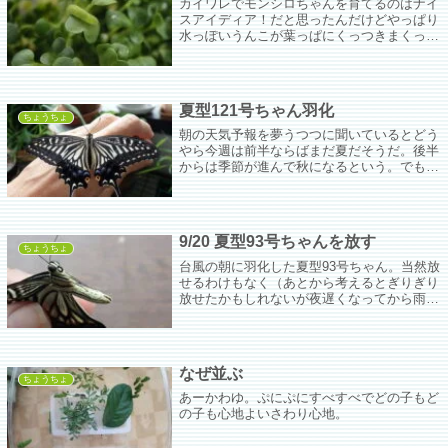
カイワレでモンシロちゃんを育てるのはナイ
スアイディア！だと思ったんだけどやっぱり
水っぽいうんこが葉っぱにくっつきまくって
もう少し暑くなったら清潔を保てなくなって
モンシロの芋ちゃんにとっては高リスクかも
しれない。
夏型121号ちゃん羽化
ちょうちょ
朝の天気予報を夢うつつに聞いているとどう
やら今週は前半ならばまだ夏だそうだ。後半
からは季節が進んで秋になるという。でもい
きなり気温が20度を切るわけじゃないだろう
しなぁ。天気予報サイトを見るとぎりぎりい
けるかも。
9/20 夏型93号ちゃんを放す
ちょうちょ
台風の朝に羽化した夏型93号ちゃん。当然放
せるわけもなく（あとから考えるとぎりぎり
放せたかもしれないが夜遅くなってから雨が
降って来たからやっぱ自重してよかったか
も）、虫かごに入れて暗くした部屋の隅っこ
に置いといた。
なぜ並ぶ
ちょうちょ
あーかわゆ。ぷにぷにすべすべでどの子もど
の子も心地よいさわり心地。