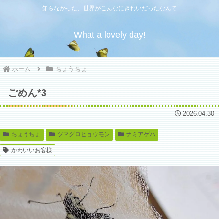
知らなかった、世界がこんなにきれいだったなんて
What a lovely day!
ホーム
ちょうちょ
ごめん*3
2026.04.30
ちょうちょ
ツマグロヒョウモン
ナミアゲハ
かわいいお客様