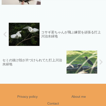
きれいだ。
コサギ若ちゃんが飛ぶ練習を頑張る打上
川治水緑地
セミの抜け殻が片づけられてた打上川治
水緑地
Privacy policy
About me
Contact