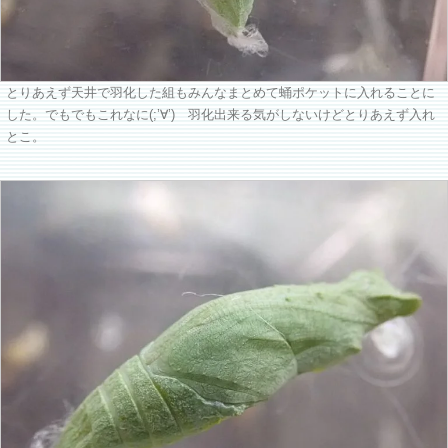
とりあえず天井で羽化した組もみんなまとめて蛹ポケットに入れることに
した。でもでもこれなに(;’∀’) 羽化出来る気がしないけどとりあえず入れ
とこ。