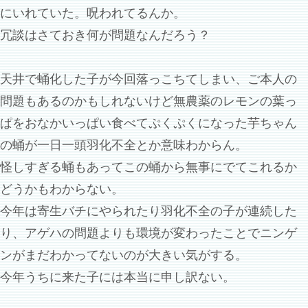
にいれていた。呪われてるんか。
冗談はさておき何が問題なんだろう？
天井で蛹化した子が今回落っこちてしまい、ご本人の
問題もあるのかもしれないけど無農薬のレモンの葉っ
ぱをおなかいっぱい食べてぷくぷくになった芋ちゃん
の蛹が一日一頭羽化不全とか意味わからん。
怪しすぎる蛹もあってこの蛹から無事にでてこれるか
どうかもわからない。
今年は寄生バチにやられたり羽化不全の子が連続した
り、アゲハの問題よりも環境が変わったことでニンゲ
ンがまだわかってないのが大きい気がする。
今年うちに来た子には本当に申し訳ない。