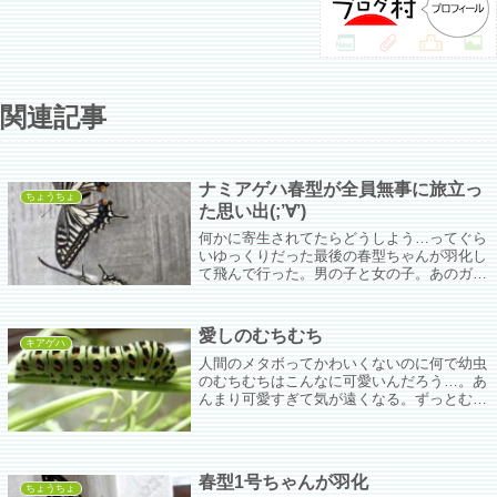
関連記事
ナミアゲハ春型が全員無事に旅立っ
ちょうちょ
た思い出(;’∀’)
何かに寄生されてたらどうしよう…ってぐら
いゆっくりだった最後の春型ちゃんが羽化し
て飛んで行った。男の子と女の子。あのガチ
ャピンがこんなきれいなアゲハに…と毎回び
っくりするが微妙に差し色が共通している。
愛しのむちむち
キアゲハ
人間のメタボってかわいくないのに何で幼虫
のむちむちはこんなに可愛いんだろう…。あ
んまり可愛すぎて気が遠くなる。ずっとむち
こちゃんと一緒にいたいけどちゃんときれい
なキアゲハになるんだぞー。でもパセリがち
ょっと心もとなくなってきた…。
春型1号ちゃんが羽化
ちょうちょ