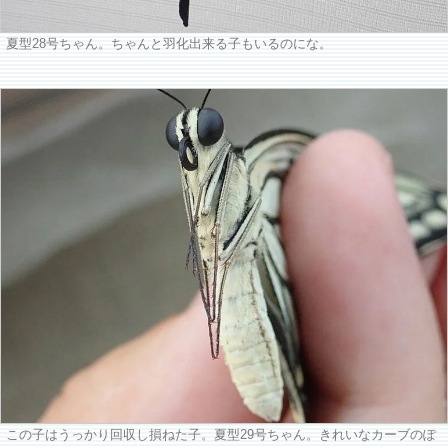
夏型28号ちゃん。ちゃんと羽化出来る子もいるのにな。
この子はうっかり回収し損ねた子。夏型29号ちゃん。きれいなカーブのぽ