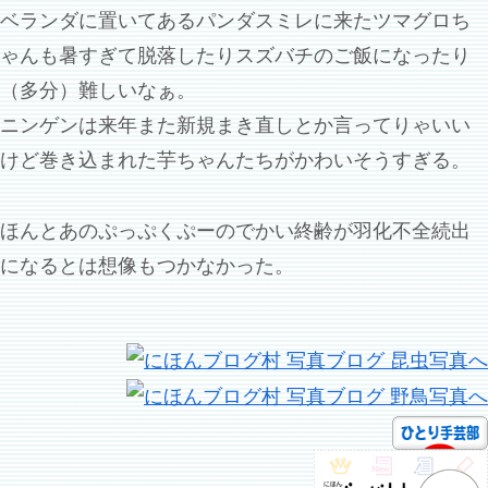
ベランダに置いてあるパンダスミレに来たツマグロち
ゃんも暑すぎて脱落したりスズバチのご飯になったり
（多分）難しいなぁ。
ニンゲンは来年また新規まき直しとか言ってりゃいい
けど巻き込まれた芋ちゃんたちがかわいそうすぎる。
ほんとあのぷっぷくぷーのでかい終齢が羽化不全続出
になるとは想像もつかなかった。