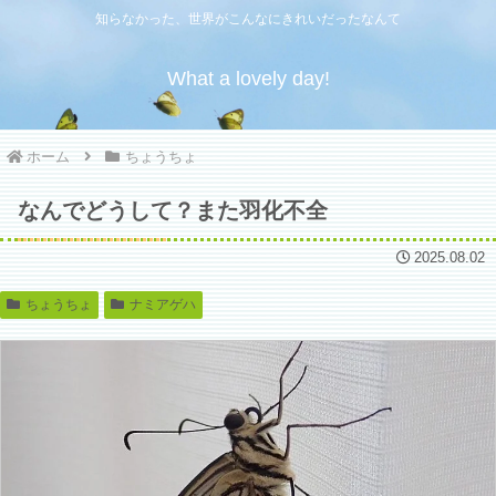
知らなかった、世界がこんなにきれいだったなんて
What a lovely day!
ホーム
ちょうちょ
なんでどうして？また羽化不全
2025.08.02
ちょうちょ
ナミアゲハ