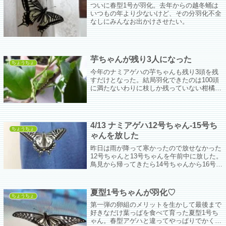
ついに春型1号が羽化。去年からの越冬蛹は
いつもの年より少ないけど、その分羽化不全
なしにみんなお出かけさせたい。
芋ちゃんが残り3人になった
ちょうちょ
今年のナミアゲハの芋ちゃんも残り3頭を残
すだけとなった。結局羽化できたのは100頭
に満たないわりに枝しか残っていない柑橘の
苗ｗ来年はもう少し上手に回転させたいな
ぁ。ってことはたぶん今年よりずっと羽化さ
せる数は減りそう。
4/13 ナミアゲハ12号ちゃん‐15号ち
ちょうちょ
ゃんを放した
昨日は雨が降って寒かったので放せなかった
12号ちゃんと13号ちゃんを午前中に放した。
鳥見から帰ってきたら14号ちゃんから16号ち
ゃんが羽化してた。
夏型1号ちゃんが羽化♡
ちょうちょ
第一弾の卵組のメリットを生かして最後まで
好きなだけ葉っぱを食べて育った夏型1号ち
ゃん。春型アゲハと違ってやっぱりでかくて