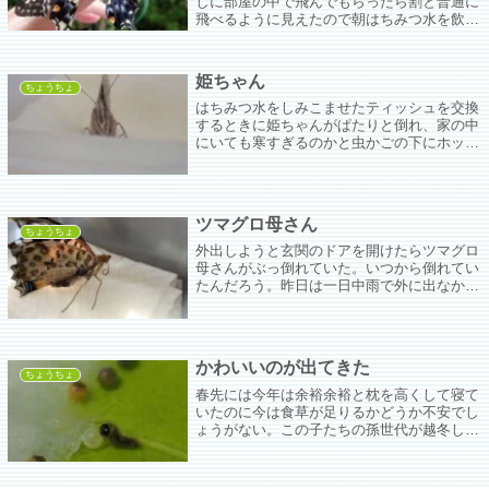
しに部屋の中で飛んでもらったら割と普通に
飛べるように見えたので朝はちみつ水を飲ん
でから空に放した。やっぱり飛べる以上は飛
びたいよね。87号ちゃんと88号ちゃんは両方
男の子。元気に飛んで行った。
姫ちゃん
ちょうちょ
はちみつ水をしみこませたティッシュを交換
するときに姫ちゃんがぱたりと倒れ、家の中
にいても寒すぎるのかと虫かごの下にホット
マットを敷いた。
ツマグロ母さん
ちょうちょ
外出しようと玄関のドアを開けたらツマグロ
母さんがぶっ倒れていた。いつから倒れてい
たんだろう。昨日は一日中雨で外に出なかっ
たからわからないけど、今日は晴れたから最
後の一仕事に卵を産みに来て…だったらまあ
ベストの部類かもしれない。
かわいいのが出てきた
ちょうちょ
春先には今年は余裕余裕と枕を高くして寝て
いたのに今は食草が足りるかどうか不安でし
ょうがない。この子たちの孫世代が越冬して
来年の春にアゲハになるのだがどうやりくり
しようか。