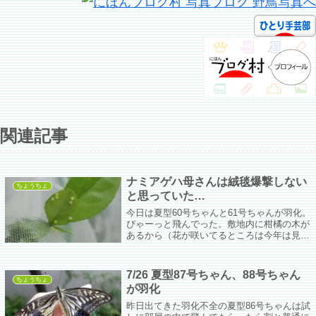
関連記事
ナミアゲハ母さんは絨毯爆撃しない
ちょうちょ
と思っていた…
今日は夏型60号ちゃんと61号ちゃんが羽化。
ぴゃーっと飛んでった。敷地内に柑橘の木が
あるから（花が咲いてるところは今年は見な
かったからなんの木かわからない）そこに来
るついでにうちのベランダにもやってくる。
60号ちゃんや61号ちゃんも来てくれるのか
7/26 夏型87号ちゃん、88号ちゃん
な…とのんびり待っている場合ではないかも
ちょうちょ
が羽化
しれない。
昨日出てきた羽化不全の夏型86号ちゃんは試