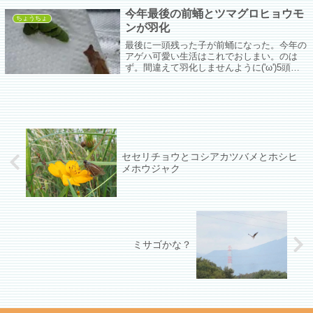
今年最後の前蛹とツマグロヒョウモ
ちょうちょ
ンが羽化
最後に一頭残った子が前蛹になった。今年の
アゲハ可愛い生活はこれでおしまい。のは
ず。間違えて羽化しませんように('ω')5頭分
のツマグロヒョウモンの蛹に家の中に入れて
も羽化しないんだったら河川敷の木の枝に蛹
ぶら下げて鳥の餌にすっぞ！と言い聞かせた
ら一人羽化した。
セセリチョウとコシアカツバメとホシヒ
メホウジャク
ミサゴかな？