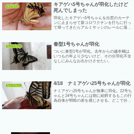
キアゲハ5号ちゃんが羽化したけど
キアゲハ
死んでしまった
羽化したキアゲハ5号ちゃんを出窓のカーテ
ンに止まらせて新コロワクチンを打ちに行っ
て帰ってきたらアルミサッシのレールに落ち
て死んじゃってた。暑かったんだよね…。ご
めん。せっかくきれいに羽化したのにね。ご
めんね。
春型1号ちゃんが羽化
ちょうちょ
ついに春型1号が羽化。去年からの越冬蛹は
いつもの年より少ないけど、その分羽化不全
なしにみんなお出かけさせたい。
4/18 ナミアゲハ25号ちゃんが羽化
ちょうちょ
ナミアゲハ25号ちゃんが無事に羽化。22号ち
ゃんと24号ちゃんには朝に給餌するもこの行
為自体が明暗の差を感じさせる。どこで分か
れてしまったのだろう。気温が低く、風が強
いために放蝶は明日にする。