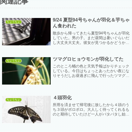
関連記事
9/24 夏型94号ちゃんが羽化＆芋ちゃ
ちょうちょ
ん食われた
散歩から帰ってきたら夏型94号ちゃんが羽化
していた。男の子。まだ昼間は暑いぐらいだ
し大丈夫大丈夫。彼女が見つかるかどうかは
わからないけどきっと大丈夫。でもあんまり
アゲハを見かけなくなったなぁ。
ツマグロヒョウモンが羽化してた
ちょうちょ
このところ蛹の色と天気予報ばかりチェック
している。今日はちょっとあったかい夜にな
りそうだしお昼過ぎに飛んで行ったツマグロ
ヒョウモンもきっと大丈夫かな。河川公園で
いっぱい飛んでるタテハチョウ科の皆さんと
一緒にしばらく楽しい時間を過ごせますよう
に。里帰り待ってるよ。
４頭羽化
ちょうちょ
所用を済ませて帰宅後に放したから４頭のう
ち３頭がボロボロ。大人しく待ってくれるも
のと期待していたけど一人がバタバタし始め
るとみんなバタバタが始まるし、それで…だ
ったんだろうなぁ。