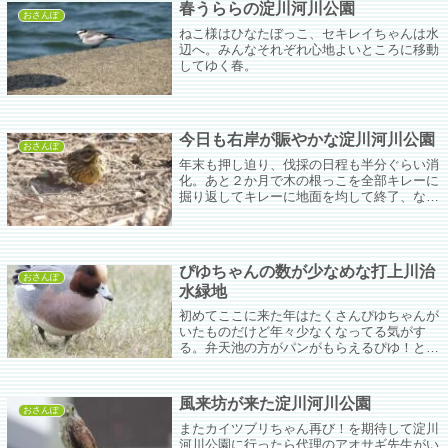
春うららの淀川河川公園
おさんぽ
ねこ様はひなたぼっこ、セキレイちゃんは水
辺へ。みんなそれぞれ心地よいところに移動
してゆく春。
今日も右岸が賑やかな淀川河川公園
おさんぽ
年末も押し迫り、伐採の日程も半分ぐらい消
化。あと２か月で木の根っこを全部キレーに
掘り返してキレーに地面を均して終了、なの
かな。
ぴゆちゃんの数が少なめな打上川治
おさんぽ
水緑地
初めてここに来た年はたくさんぴゆちゃんが
いたものだけど年々少なくなってる気がす
る。弁天池の方がパンがもらえるぴゆ！とあ
っちに行っちゃったんだろうか。
風来坊が来た淀川河川公園
おさんぽ
またカイツブリちゃん再び！を期待して淀川
河川公園に行ったら代理のアオサギ先生がい