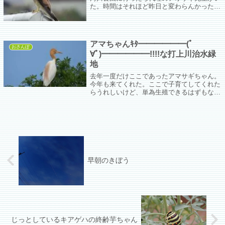
た。時間はそれほど昨日と変わらんかったと
思うけど…。山田池公園の方がもう少し期待
できるだろうか。
アマちゃんｷﾀ━━━━━━(ﾟ
おさんぽ
∀ﾟ)━━━━━━!!!!な打上川治水緑
地
去年一度だけここであったアマサギちゃん。
今年も来てくれた。ここで子育てしてくれた
らうれしいけど、単為生殖できるはずもな
く、相手が必要。
早朝のきぼう
じっとしているキアゲハの終齢芋ちゃん